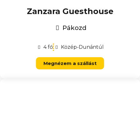
Zanzara Guesthouse
Pákozd
4 fő
Közép-Dunántúl
Megnézem a szállást