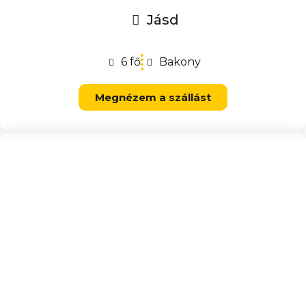
Jásd
6 fő
Bakony
Megnézem a szállást