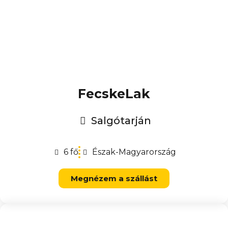
FecskeLak
Salgótarján
6 fő
Észak-Magyarország
Megnézem a szállást