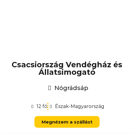
Csacsiország Vendégház és
Állatsimogató
Nógrádsáp
12 fő
Észak-Magyarország
Megnézem a szállást