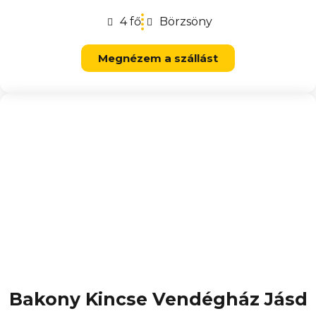
4 fő
Börzsöny
Megnézem a szállást
Bakony Kincse Vendégház Jásd