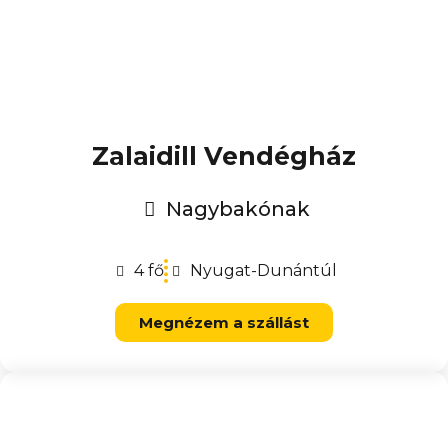
Zalaidill Vendégház
Nagybakónak
4 fő
Nyugat-Dunántúl
Megnézem a szállást