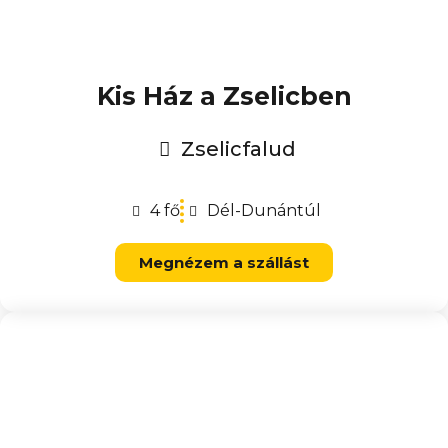
Kis Ház a Zselicben
Zselicfalud
4 fő
Dél-Dunántúl
Megnézem a szállást