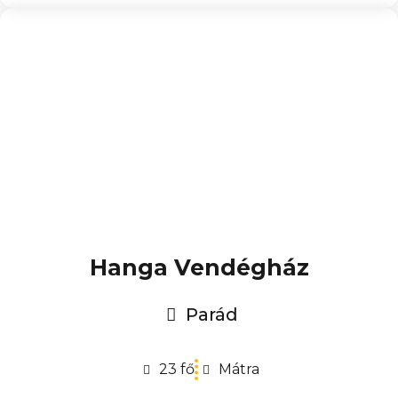
Hanga Vendégház
Parád
23 fő
Mátra