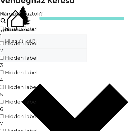
Vendégház Kereső
Keresés
Hányan utaztok?
Hidden label
1
Hidden label
2
Hidden label
3
Hidden label
4
Hidden label
5
Hidden label
6
Hidden label
7
Hidden label