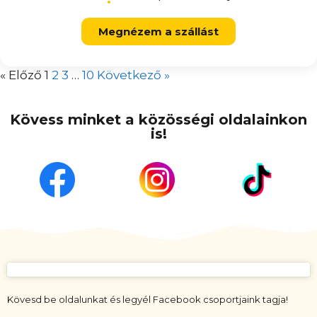
Megnézem a szállást
« Előző
1
2
3
…
10
Következő »
Kövess minket a közösségi oldalainkon
is!
Kövesd be oldalunkat és legyél Facebook csoportjaink tagja!