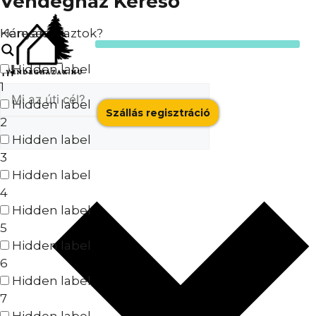
Vendégház Kereső
Keresés
Hányan utaztok?
Hidden label
1
Hidden label
Szállás regisztráció
2
Hidden label
3
Hidden label
4
Hidden label
5
Hidden label
6
Hidden label
7
Hidden label