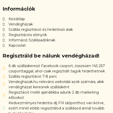
Információk
Kezdőlap
Vendégházak
Szállás regisztráció és hirdetésői árak
Regisztrációs előnyök
Információ Szállásadóknak
Kapcsolat
Regisztráld be nálunk vendégházad!
6 db szálláskereső Facebook csoport, összesen 145 267
csoporttaggal, ahol csak regisztrált tagok hirdethetnek
Szállás regisztráció 7-8 perc
Vendeghazak.hu releváns weboldal azok számára, akik
vendégházat keresnek szállásként
Regisztáció mellé ajándékba adunk 2 db marketing
eBookot
Kedvezményes hirdetési díj FIX időponthoz van kötve,
ezért minél előbb regisztrálod a szállásod annál tovább