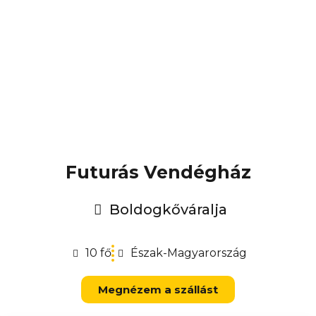
Futurás Vendégház
Boldogkőváralja
10 fő
Észak-Magyarország
Megnézem a szállást