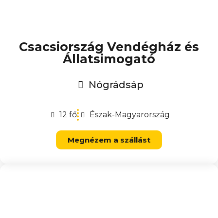
Csacsiország Vendégház és
Állatsimogató
Nógrádsáp
12 fő
Észak-Magyarország
Megnézem a szállást