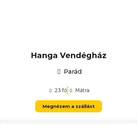
Hanga Vendégház
Parád
23 fő
Mátra
Megnézem a szállást