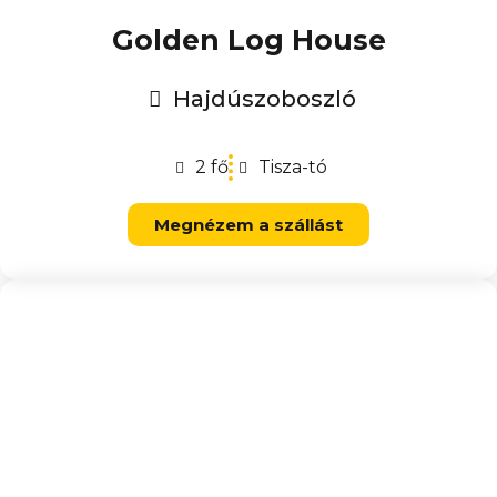
Golden Log House
Hajdúszoboszló
2 fő
Tisza-tó
Megnézem a szállást