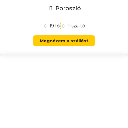
Poroszló
19 fő
Tisza-tó
Megnézem a szállást