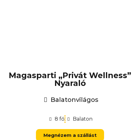
Magasparti „Privát Wellness”
Nyaraló
Balatonvilágos
8 fő
Balaton
Megnézem a szállást