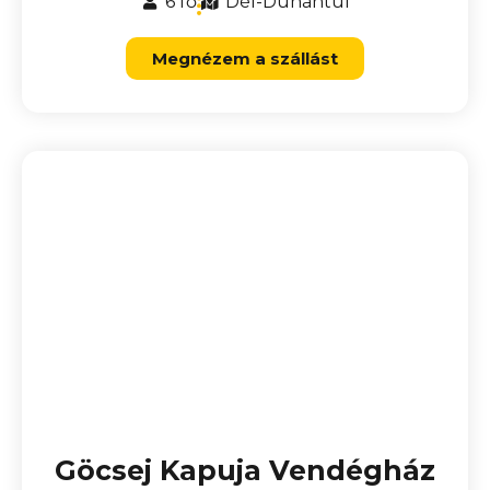
6 fő
Dél-Dunántúl
Megnézem a szállást
Göcsej Kapuja Vendégház