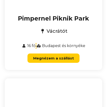
Pimpernel Piknik Park
Vácrátót
16 fő
Budapest és környéke
Megnézem a szállást