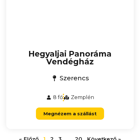
Hegyaljai Panoráma
Vendégház
Szerencs
8 fő
Zemplén
Megnézem a szállást
« Előző
1
2
3
…
20
Következő »