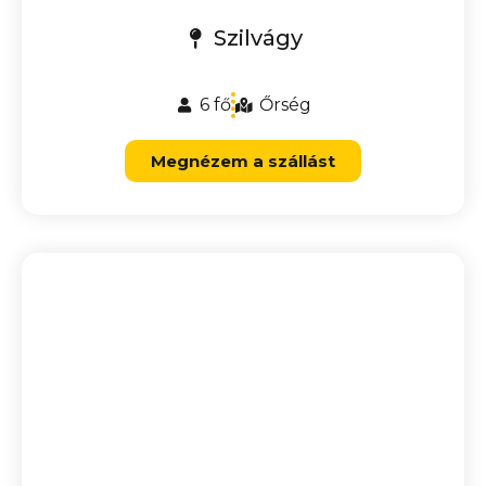
Szilvágy
6 fő
Őrség
Megnézem a szállást