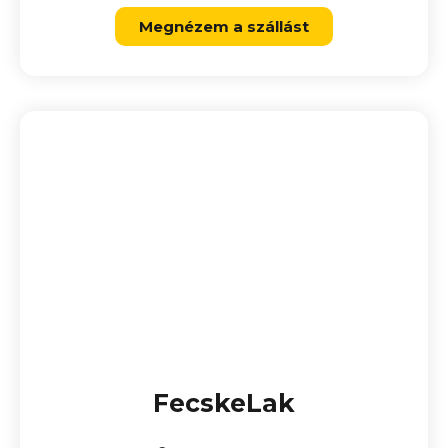
Megnézem a szállást
FecskeLak