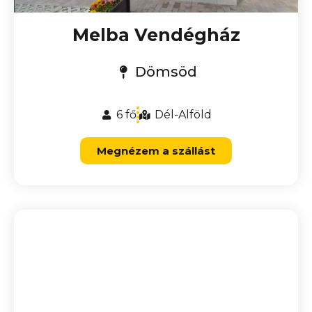
Melba Vendégház
Dömsöd
6 fő
Dél-Alföld
Megnézem a szállást