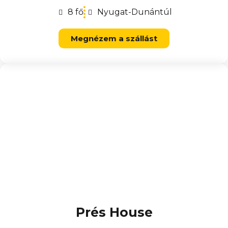
8 fő
Nyugat-Dunántúl
Megnézem a szállást
Prés House