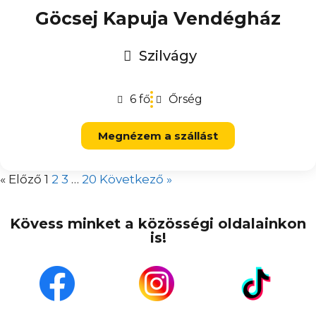
Göcsej Kapuja Vendégház
Szilvágy
6 fő
Őrség
Megnézem a szállást
« Előző
1
2
3
…
20
Következő »
Kövess minket a közösségi oldalainkon
is!