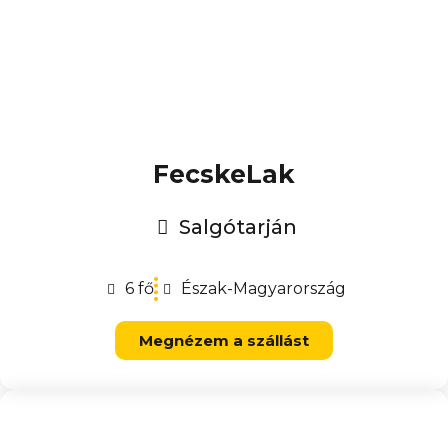
FecskeLak
Salgótarján
6 fő
Észak-Magyarország
Megnézem a szállást