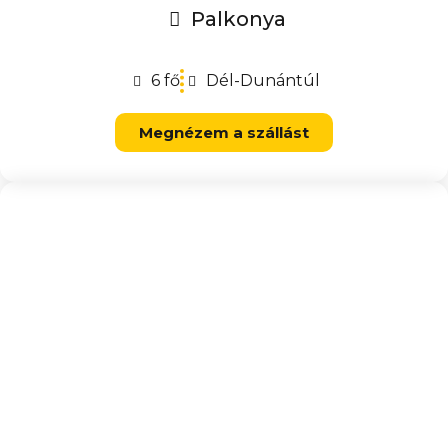
Palkonya
6 fő
Dél-Dunántúl
Megnézem a szállást