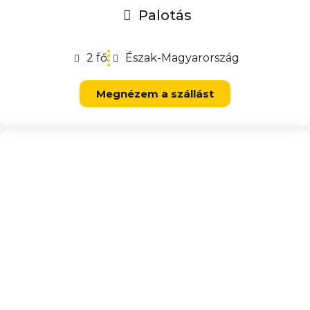
Palotás
2 fő
Észak-Magyarország
Megnézem a szállást