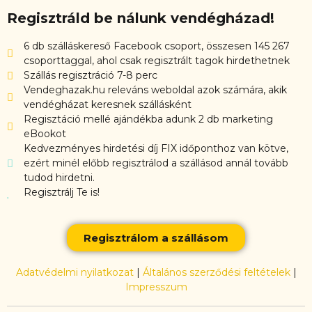
Regisztráld be nálunk vendégházad!
6 db szálláskereső Facebook csoport, összesen 145 267
csoporttaggal, ahol csak regisztrált tagok hirdethetnek
Szállás regisztráció 7-8 perc
Vendeghazak.hu releváns weboldal azok számára, akik
vendégházat keresnek szállásként
Regisztáció mellé ajándékba adunk 2 db marketing
eBookot
Kedvezményes hirdetési díj FIX időponthoz van kötve,
ezért minél előbb regisztrálod a szállásod annál tovább
tudod hirdetni.
Regisztrálj Te is!
Regisztrálom a szállásom
Adatvédelmi nyilatkozat
|
Általános szerződési feltételek
|
Impresszum