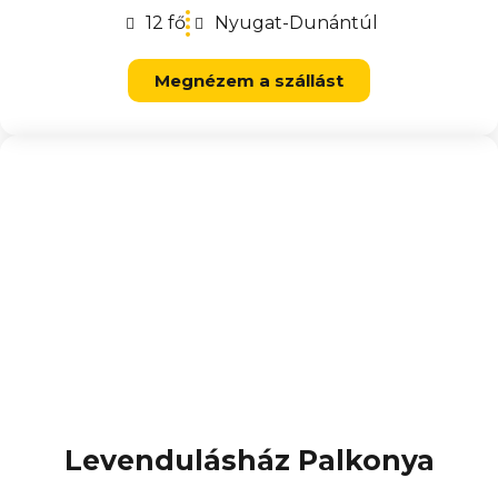
12 fő
Nyugat-Dunántúl
Megnézem a szállást
Levendulásház Palkonya