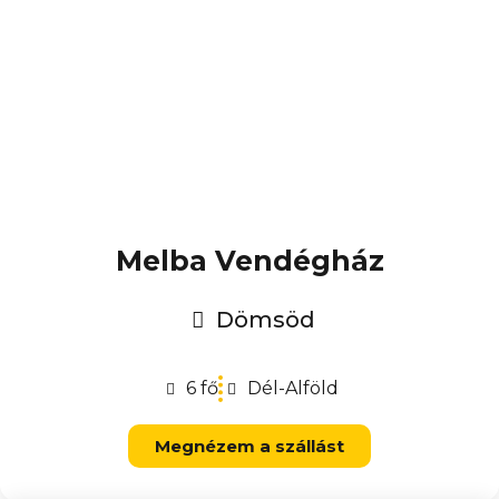
Melba Vendégház
Dömsöd
6 fő
Dél-Alföld
Megnézem a szállást