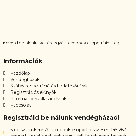
Kövesd be oldalunkat és legyél Facebook csoportjaink tagja!
Információk
Kezdőlap
Vendégházak
Szállás regisztráció és hirdetésői árak
Regisztrációs előnyök
Információ Szállásadóknak
Kapcsolat
Regisztráld be nálunk vendégházad!
6 db szálláskereső Facebook csoport, összesen 145 267
csoporttaggal, ahol csak regisztrált tagok hirdethetnek