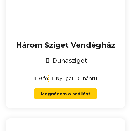
Három Sziget Vendégház
Dunasziget
8 fő
Nyugat-Dunántúl
Megnézem a szállást