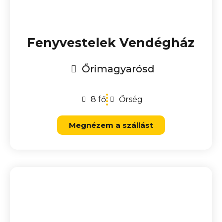
Fenyvestelek Vendégház
Őrimagyarósd
8 fő
Őrség
Megnézem a szállást