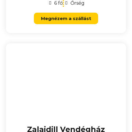
6 fő
Őrség
Megnézem a szállást
Zalaidill Vendégház