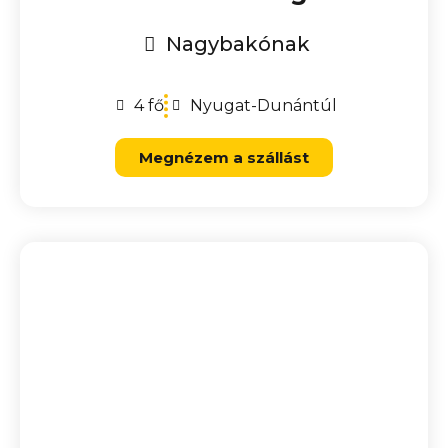
Nagybakónak
4 fő
Nyugat-Dunántúl
Megnézem a szállást