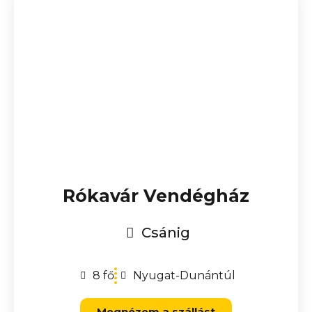
Rókavár Vendégház
Csánig
8 fő
Nyugat-Dunántúl
Megnézem a szállást