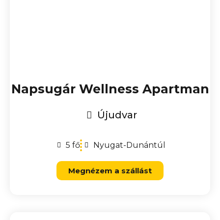
Napsugár Wellness Apartman
Újudvar
5 fő
Nyugat-Dunántúl
Megnézem a szállást