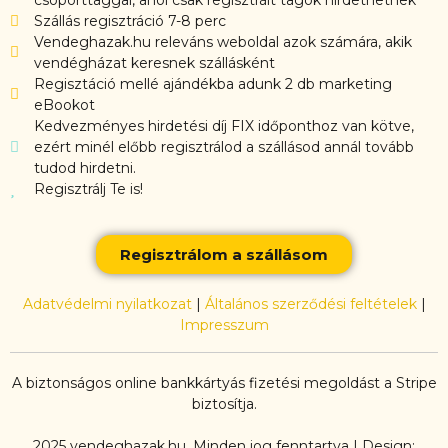
Szállás regisztráció 7-8 perc
Vendeghazak.hu releváns weboldal azok számára, akik
vendégházat keresnek szállásként
Regisztáció mellé ajándékba adunk 2 db marketing
eBookot
Kedvezményes hirdetési díj FIX időponthoz van kötve,
ezért minél előbb regisztrálod a szállásod annál tovább
tudod hirdetni.
Regisztrálj Te is!
Regisztrálom a szállásom
Adatvédelmi nyilatkozat
|
Általános szerződési feltételek
|
Impresszum
A biztonságos online bankkártyás fizetési megoldást a Stripe
biztosítja.
2025 vendeghazak.hu, Minden jog fenntartva | Design: