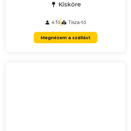
Kisköre
4 fő
Tisza-tó
Megnézem a szállást