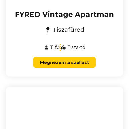
FYRED Vintage Apartman
Tiszafüred
11 fő
Tisza-tó
Megnézem a szállást