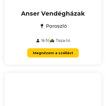
Anser Vendégházak
Poroszló
16 fő
Tisza-tó
Megnézem a szállást