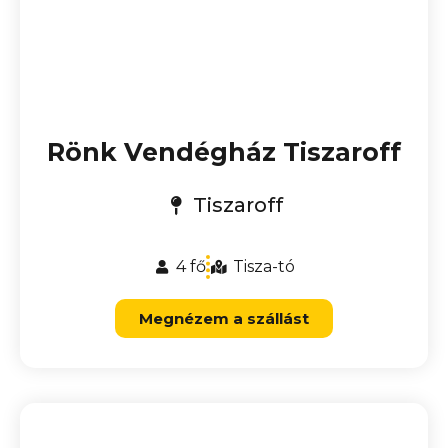
Rönk Vendégház Tiszaroff
Tiszaroff
4 fő
Tisza-tó
Megnézem a szállást