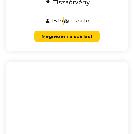
Tiszaörvény
18 fő
Tisza-tó
Megnézem a szállást