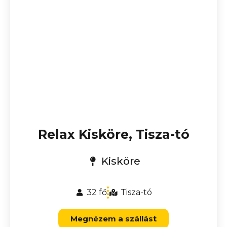
Relax Kisköre, Tisza-tó
Kisköre
32 fő
Tisza-tó
Megnézem a szállást