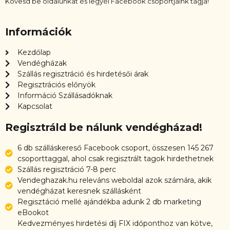
Kövesd be oldalunkat és legyél Facebook csoportjaink tagja!
Információk
Kezdőlap
Vendégházak
Szállás regisztráció és hirdetésői árak
Regisztrációs előnyök
Információ Szállásadóknak
Kapcsolat
Regisztráld be nálunk vendégházad!
6 db szálláskereső Facebook csoport, összesen 145 267
csoporttaggal, ahol csak regisztrált tagok hirdethetnek
Szállás regisztráció 7-8 perc
Vendeghazak.hu releváns weboldal azok számára, akik
vendégházat keresnek szállásként
Regisztáció mellé ajándékba adunk 2 db marketing
eBookot
Kedvezményes hirdetési díj FIX időponthoz van kötve,