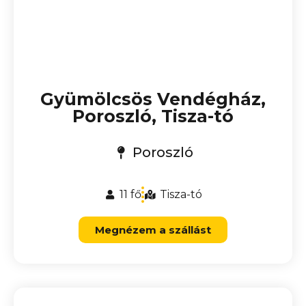
Gyümölcsös Vendégház,
Poroszló, Tisza-tó
Poroszló
11 fő
Tisza-tó
Megnézem a szállást