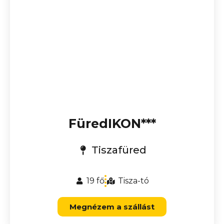
FüredIKON***
Tiszafüred
19 fő
Tisza-tó
Megnézem a szállást