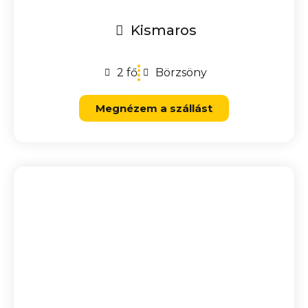
Kismaros
2 fő
Börzsöny
Megnézem a szállást