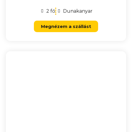
2 fő
Dunakanyar
Megnézem a szállást