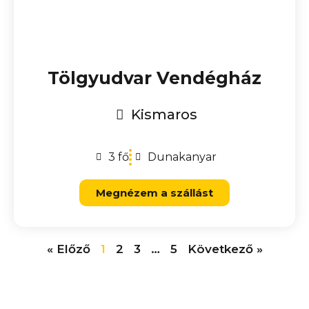
Tölgyudvar Vendégház
Kismaros
3 fő
Dunakanyar
Megnézem a szállást
« Előző
1
2
3
…
5
Következő »