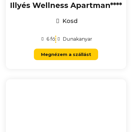
Illyés Wellness Apartman****
Kosd
6 fő
Dunakanyar
Megnézem a szállást