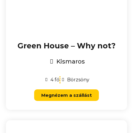
Green House – Why not?
Kismaros
4 fő
Börzsöny
Megnézem a szállást