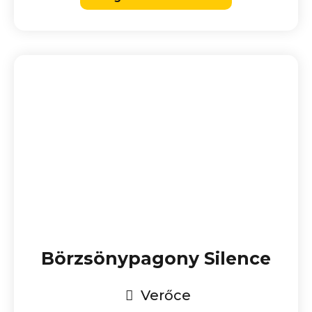
Börzsönypagony Silence
Verőce