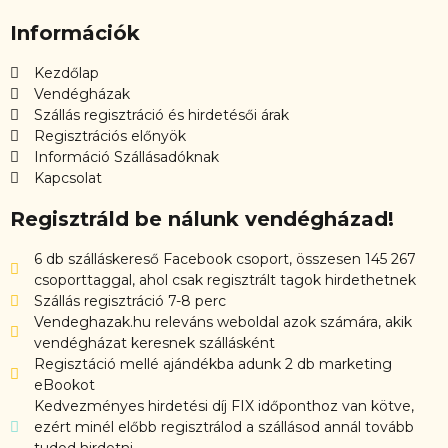
Információk
Kezdőlap
Vendégházak
Szállás regisztráció és hirdetésői árak
Regisztrációs előnyök
Információ Szállásadóknak
Kapcsolat
Regisztráld be nálunk vendégházad!
6 db szálláskereső Facebook csoport, összesen 145 267
csoporttaggal, ahol csak regisztrált tagok hirdethetnek
Szállás regisztráció 7-8 perc
Vendeghazak.hu releváns weboldal azok számára, akik
vendégházat keresnek szállásként
Regisztáció mellé ajándékba adunk 2 db marketing
eBookot
Kedvezményes hirdetési díj FIX időponthoz van kötve,
ezért minél előbb regisztrálod a szállásod annál tovább
tudod hirdetni.