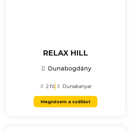
RELAX HILL
Dunabogdány
2 fő
Dunakanyar
Megnézem a szállást