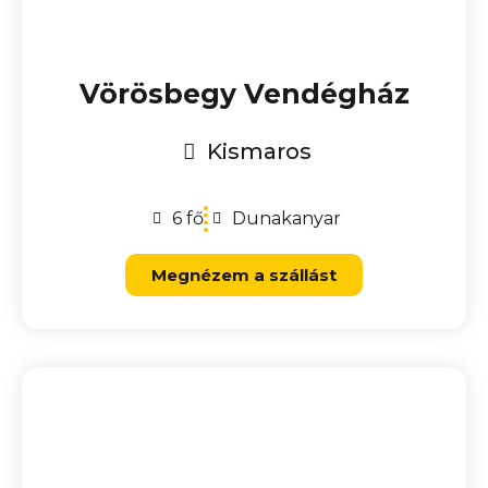
Vörösbegy Vendégház
Kismaros
6 fő
Dunakanyar
Megnézem a szállást