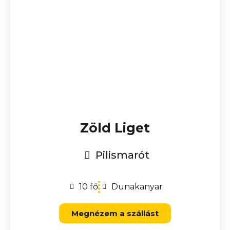
Zöld Liget
Pilismarót
10 fő
Dunakanyar
Megnézem a szállást