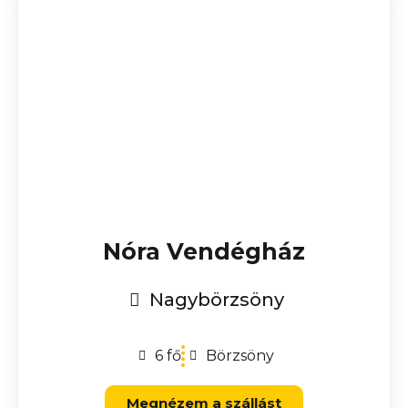
Nóra Vendégház
Nagybörzsöny
6 fő
Börzsöny
Megnézem a szállást