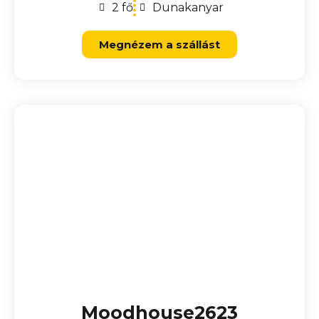
2 fő
Dunakanyar
Megnézem a szállást
Moodhouse2623