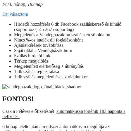
Ft / 6 hónap, 183 nap
Ezt választom
Hirdetői hozzáférés 6 db Facebook szálláskereső és kínáló
csoporthoz (145 267 csoporttag)
Megjelenés a Vendégházak.hu szálláskereső oldalon
Nincs %-os jutalék díj foglalásonként
Ajánlatkérések továbbítása
Saját oldal a Vendégházak.hu-n
Szállás hirdetői link
Térkép megjelölés
Megjelenített elérhetőség + átirányítás
1 db szállás regisztrálása
1 db szállás megjelenítése az oldalunkon
FONTOS!
Csak a Féléves előfizetésnél
automatikusan történik 183 naponta a
befizetés.
6 hónap letelte után a rendszer automatikusan megújítja az