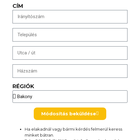
CÍM
RÉGIÓK
Módosítás beküldése
Ha elakadnál vagy bármi kérdés felmerül keress
minket bátran.