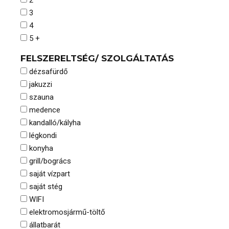
3
4
5 +
FELSZERELTSÉG/ SZOLGÁLTATÁS
dézsafürdő
jakuzzi
szauna
medence
kandalló/kályha
légkondi
konyha
grill/bogrács
saját vízpart
saját stég
WIFI
elektromosjármű-töltő
állatbarát