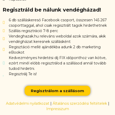
Regisztráld be nálunk vendégházad!
6 db szálláskereső Facebook csoport, összesen 145 267
csoporttaggal, ahol csak regisztrált tagok hirdethetnek
Szállás regisztráció 7-8 perc
Vendeghazak.hu releváns weboldal azok számára, akik
vendégházat keresnek szállásként
Regisztáció mellé ajándékba adunk 2 db marketing
eBookot
Kedvezményes hirdetési díj FIX időponthoz van kötve,
ezért minél előbb regisztrálod a szállásod annál tovább
tudod hirdetni.
Regisztrálj Te is!
Regisztrálom a szállásom
Adatvédelmi nyilatkozat
|
Általános szerződési feltételek
|
Impresszum