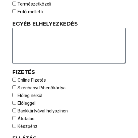
Természetközeli
Erdő melletti
EGYÉB ELHELYEZKEDÉS
FIZETÉS
Online Fizetés
Széchenyi Pihenőkártya
Előleg nélkül
Előleggel
Bankkártyával helyszínen
Átutalás
Készpénz