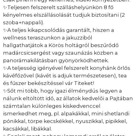
✨Teljesen felszerelt szálláshelyünkön 8 fő
kényelmes elszállásolását tudjuk biztosítani (2
szoba+nappali).
✨A teljes kikapcsolódás garantált, hiszen a
wellness teraszunkon a jakuzziból
hallgathatjátok a Körös holtágról beszűrődő
madárcsicsergést vagy szaunázás közben a
panorámakilátásban gyönyörködhettek.
✨A teljesség igényével felszerelt konyhánk őrlős
kávéfőzővel (kávét is adjuk természetesen), tea
és fűszer bekészítéssel vár Titeket!
✨Sőt mi több, hogy igazi élménydús legyen a
nálunk eltöltött idő, az állatok kedvelői a Pajtában
számtalan különleges kiskedvenccel
ismerkedhet meg, pl. alpakákkal, mini shetlandi
pónikkal, törpe kecskékkel, nyuszikkal, pipikkel,
kacsákkal, libákkal.