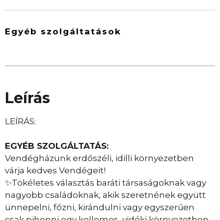
Egyéb szolgáltatások
Leírás
LEÍRÁS:
EGYÉB SZOLGÁLTATÁS:
Vendégházunk erdőszéli, idilli környezetben
várja kedves Vendégeit!
✨Tökéletes választás baráti társaságoknak vagy
nagyobb családoknak, akik szeretnének együtt
ünnepelni, főzni, kirándulni vagy egyszerűen
csak pihenni egy kellemes, vidéki környezetben.