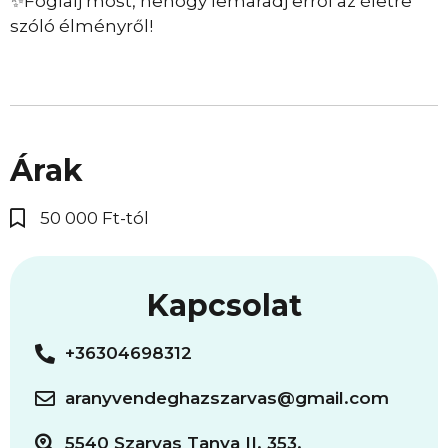
✨Foglalj most, nehogy lemaradj erről az életre
szóló élményről!
Árak
50 000 Ft-tól
Kapcsolat
+36304698312
aranyvendeghazszarvas@gmail.com
5540 Szarvas Tanya II. 353.