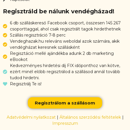
Regisztráld be nálunk vendégházad!
6 db szálláskereső Facebook csoport, összesen 145 267
csoporttaggal, ahol csak regisztrált tagok hirdethetnek
Szállás regisztráció 7-8 perc
Vendeghazak.hu releváns weboldal azok számára, akik
vendégházat keresnek szállásként
Regisztáció mellé ajándékba adunk 2 db marketing
eBookot
Kedvezményes hirdetési díj FIX időponthoz van kötve,
ezért minél előbb regisztrálod a szállásod annál tovább
tudod hirdetni.
Regisztrálj Te is!
Regisztrálom a szállásom
Adatvédelmi nyilatkozat
|
Általános szerződési feltételek
|
Impresszum