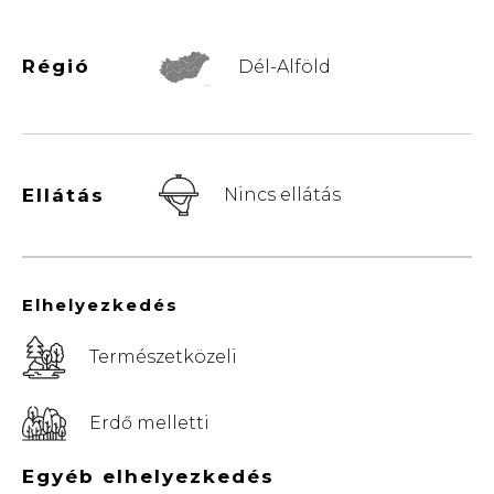
Régió
Dél-Alföld
© Vemaps.com
Ellátás
Nincs ellátás
Elhelyezkedés
Természetközeli
Erdő melletti
Egyéb elhelyezkedés