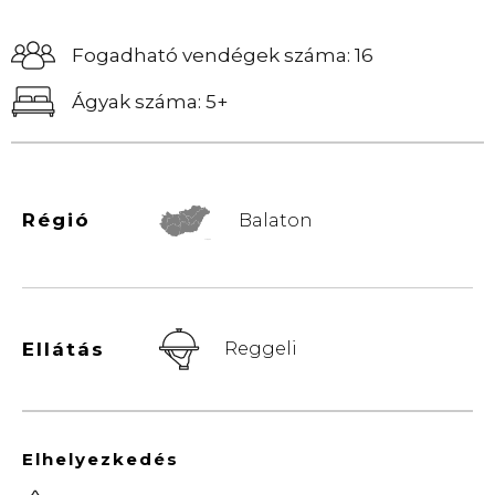
Fogadható vendégek száma: 16
Ágyak száma: 5+
Régió
Balaton
© Vemaps.com
Ellátás
Reggeli
Elhelyezkedés