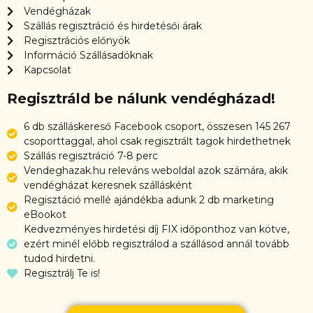
Vendégházak
Szállás regisztráció és hirdetésői árak
Regisztrációs előnyök
Információ Szállásadóknak
Kapcsolat
Regisztráld be nálunk vendégházad!
6 db szálláskereső Facebook csoport, összesen 145 267
csoporttaggal, ahol csak regisztrált tagok hirdethetnek
Szállás regisztráció 7-8 perc
Vendeghazak.hu releváns weboldal azok számára, akik
vendégházat keresnek szállásként
Regisztáció mellé ajándékba adunk 2 db marketing
eBookot
Kedvezményes hirdetési díj FIX időponthoz van kötve,
ezért minél előbb regisztrálod a szállásod annál tovább
tudod hirdetni.
Regisztrálj Te is!