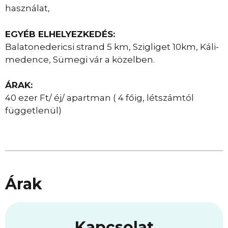
használat,
EGYÉB ELHELYEZKEDÉS:
Balatonedericsi strand 5 km, Szigliget 10km, Káli-
medence, Sümegi vár a közelben.
ÁRAK:
40 ezer Ft/ éj/ apartman ( 4 főig, létszámtól
függetlenül)
Árak
Kapcsolat