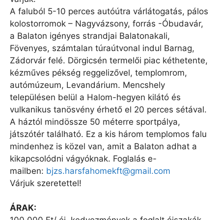
A faluból 5-10 perces autóútra várlátogatás, pálos
kolostorromok – Nagyvázsony, forrás -Óbudavár,
a Balaton igényes strandjai Balatonakali,
Fövenyes, számtalan túraútvonal indul Barnag,
Zádorvár felé. Dörgicsén termelői piac kéthetente,
kézműves pékség reggelizővel, templomrom,
autómúzeum, Levandárium. Mencshely
településen belül a Halom-hegyen kilátó és
vulkanikus tanösvény érhető el 20 perces sétával.
A háztól mindössze 50 méterre sportpálya,
játszótér található. Ez a kis három templomos falu
mindenhez is közel van, amit a Balaton adhat a
kikapcsolódni vágyóknak. Foglalás e-
mailben:
bjzs.harsfahomekft@gmail.com
Várjuk szeretettel!
ÁRAK:
100.000 Ft/ éj, kedvezmények a foglalt éjszakák