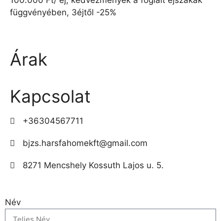
függvényében, 3éjtől -25%
Árak
Kapcsolat
+36304567711
bjzs.harsfahomekft@gmail.com
8271 Mencshely Kossuth Lajos u. 5.
Név