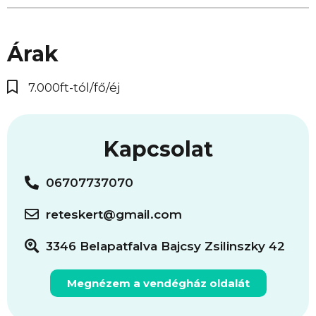
Árak
7.000ft-tól/fő/éj
Kapcsolat
06707737070
reteskert@gmail.com
3346 Belapatfalva Bajcsy Zsilinszky 42
Megnézem a vendégház oldalát