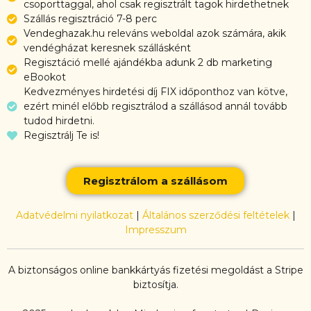
csoporttaggal, ahol csak regisztrált tagok hirdethetnek
Szállás regisztráció 7-8 perc
Vendeghazak.hu releváns weboldal azok számára, akik
vendégházat keresnek szállásként
Regisztáció mellé ajándékba adunk 2 db marketing
eBookot
Kedvezményes hirdetési díj FIX időponthoz van kötve,
ezért minél előbb regisztrálod a szállásod annál tovább
tudod hirdetni.
Regisztrálj Te is!
Regisztrálom a szállásom
Adatvédelmi nyilatkozat
|
Általános szerződési feltételek
|
Impresszum
A biztonságos online bankkártyás fizetési megoldást a Stripe
biztosítja.