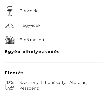
Borvidék
Hegyvidék
Erdő melletti
Egyéb elhelyezkedés
Fizetés
Széchenyi Pihenőkártya, Átutalás,
Készpénz