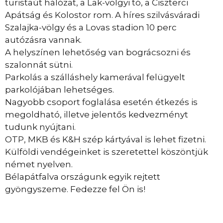
turistaút hálózat, a Lak-völgyi tó, a Ciszterci
Apátság és Kolostor rom. A híres szilvásváradi
Szalajka-völgy és a Lovas stadion 10 perc
autózásra vannak.
A helyszínen lehetőség van bográcsozni és
szalonnát sütni.
Parkolás a szálláshely kamerával felügyelt
parkolójában lehetséges.
Nagyobb csoport foglalása esetén étkezés is
megoldható, illetve jelentős kedvezményt
tudunk nyújtani.
OTP, MKB és K&H szép kártyával is lehet fizetni.
Külföldi vendégeinket is szeretettel köszöntjük
német nyelven.
Bélapátfalva országunk egyik rejtett
gyöngyszeme. Fedezze fel Ön is!