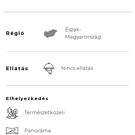
Észak-
Régió
Magyarország
© Vemaps.com
Ellátás
Nincs ellátás
Elhelyezkedés
Természetközeli
Panoráma