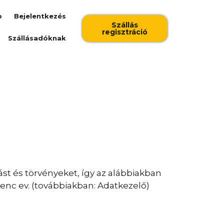
b
Bejelentkezés
Szállás
regisztráció
Szállásadóknak
t és törvényeket, így az alábbiakban
nc ev. (továbbiakban: Adatkezelő)