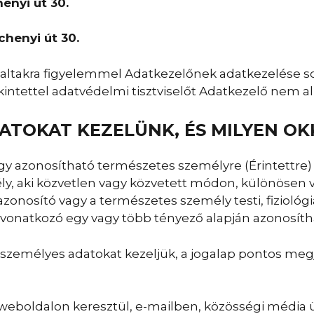
enyi út 30.
chenyi út 30.
laltakra figyelemmel Adatkezelőnek adatkezelése s
intettel adatvédelmi tisztviselőt Adatkezelő nem a
DATOKAT KEZELÜNK, ÉS MILYEN OK
gy azonosítható természetes személyre (Érintettre)
y, aki közvetlen vagy közvetett módon, különösen v
onosító vagy a természetes személy testi, fiziológiai
a vonatkozó egy vagy több tényező alapján azonosíth
személyes adatokat kezeljük, a jogalap pontos megj
a weboldalon keresztül, e-mailben, közösségi média