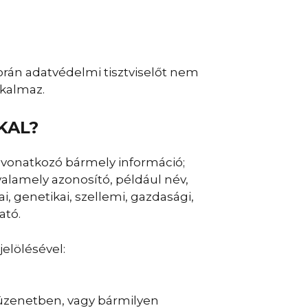
orán adatvédelmi tisztviselőt nem
lkalmaz.
KAL?
 vonatkozó bármely információ;
alamely azonosító, például név,
, genetikai, szellemi, gazdasági,
ató.
elölésével:
 üzenetben, vagy bármilyen