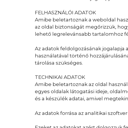
FELHASZNÁLÓI ADATOK
Amibe beletartoznak a weboldal haszn
az oldal biztonságát megőrizzük, ho
lehető legrelevánsabb tartalomhoz fé
Az adatok feldolgozásának jogalapja 
használatával történő hozzájárulásá
tárolása szükséges.
TECHNIKAI ADATOK
Amibe beletartoznak az oldal használa
egyes oldalak látogatási ideje, oldal
és a készülék adatai, amivel megtekin
Az adatok forrása az analitikai szoftve
Ezeket az adatokat azért dolgozzuk fe