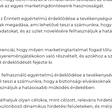
k az egyes marketingdöntéseink hasznosságát.
az Érintett egyértelmű érdeklődése a tevékenységün
ak megadása, ami lehetővé teszi a számunkra, hogy 
adatokat, és az üzlet növelésére felhasználjuk a h
renciái, hogy milyen marketingtartalmat fogad tőlün
nyereményjátékokon való részvételt, és azokhoz a s
t érdeklődését fejezte ki.
a felhasználó egyértelmű érdeklődése a tevékenység
 teszi a számunkra, hogy a biztonsági elvárásokna
lhasználjuk a hatásosabb működés érdekében.
lhatjuk olyan célokra, mint célzott, releváns hirdet
 különböző dinamikus hirdetési felületeken, és mér