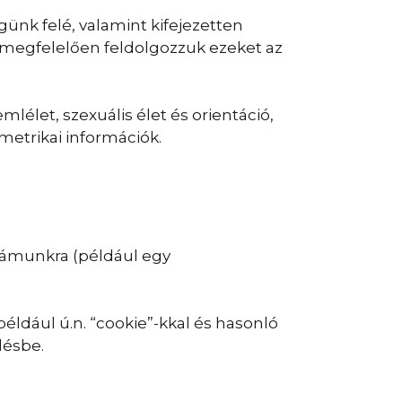
ünk felé, valamint kifejezetten
 megfelelően feldolgozzuk ezeket az
lélet, szexuális élet és orientáció,
metrikai információk.
számunkra (például egy
éldául ú.n. “cookie”-kkal és hasonló
désbe.