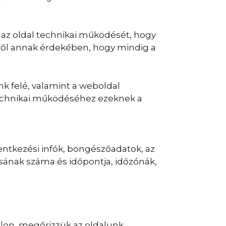
 az oldal technikai működését, hogy
ről annak érdekében, hogy mindig a
k felé, valamint a weboldal
technikai működéséhez ezeknek a
lentkezési infók, böngészőadatok, az
ásának száma és időpontja, időzónák,
alon, megőrizzük az oldalunk