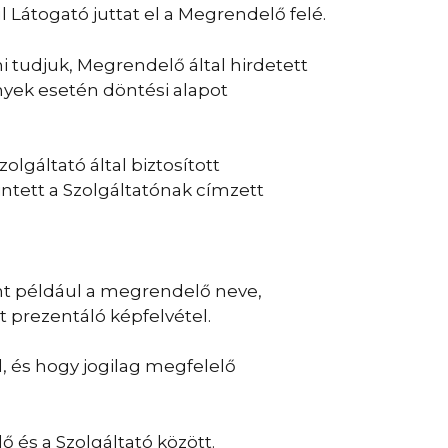
Látogató juttat el a Megrendelő felé.
i tudjuk, Megrendelő által hirdetett
ények esetén döntési alapot
lgáltató által biztosított
intett a Szolgáltatónak címzett
nt például a megrendelő neve,
t prezentáló képfelvétel.
, és hogy jogilag megfelelő
 és a Szolgáltató között.