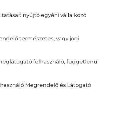
atásait nyújtó egyéni vállalkozó
ndelő természetes, vagy jogi
meglátogató felhasználó, függetlenül
n használó Megrendelő és Látogató