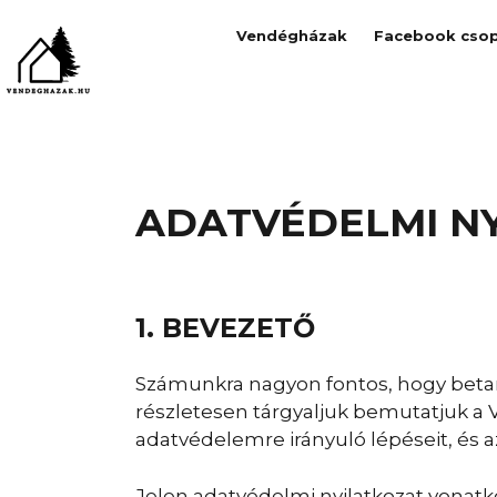
Vendégházak
Facebook csop
ADATVÉDELMI N
1. BEVEZETŐ
Számunkra nagyon fontos, hogy betart
részletesen tárgyaljuk bemutatjuk a
adatvédelemre irányuló lépéseit, és a
Jelen adatvédelmi nyilatkozat vonat