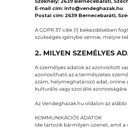
Székhely: 2639 Bernecebaráti, Széch
E-mail cím: info@vendeghazak.hu
Postai cím: 2639 Bernecebaráti, Szé
A GDPR 37. cikk (1) bekezdésében fog
szükséges igénybe vennie, melyre tek
2. MILYEN SZEMÉLYES A
A személyes adatok az azonosított va
azonosítható az a természetes személ
szám, helymeghatározó adat, online az
kulturális vagy szociális azonosságár
Az Vendeghazak.hu oldalon az alábbi 
KOMMUNIKÁCIÓS ADATOK
Ide tartozik bármilyen üzenet, amit 