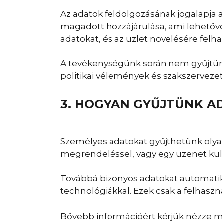
Az adatok feldolgozásának jogalapja 
magadott hozzájárulása, ami lehetővé
adatokat, és az üzlet növelésére fe
A tevékenységünk során nem gyűjtünk o
politikai vélemények és szakszervezet
3. HOGYAN GYŰJTÜNK A
Személyes adatokat gyűjthetünk olyan
megrendeléssel, vagy egy üzenet kül
Továbbá bizonyos adatokat automatiku
technológiákkal. Ezek csak a felhas
Bővebb információért kérjük nézze m