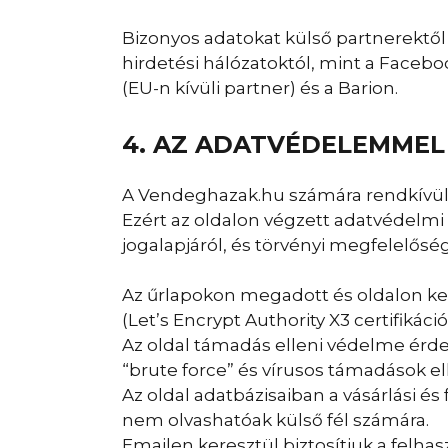
Bizonyos adatokat külső partnerektől f
hirdetési hálózatoktól, mint a Faceboo
(EU-n kívüli partner) és a Barion.
4. AZ ADATVÉDELEMMEL
A Vendeghazak.hu számára rendkívül f
Ezért az oldalon végzett adatvédelmi 
jogalapjáról, és törvényi megfelelőség
Az űrlapokon megadott és oldalon ke
(Let’s Encrypt Authority X3 certifikáció
Az oldal támadás elleni védelme érde
“brute force” és vírusos támadások ell
Az oldal adatbázisaiban a vásárlási é
nem olvashatóak külső fél számára.
Emailen keresztül biztosítjuk a felha