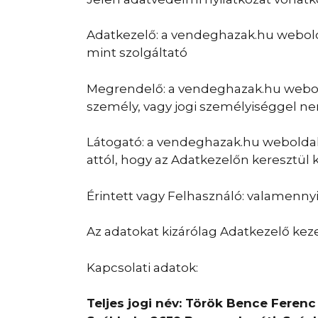
Adatkezelő: a vendeghazak.hu webolda
mint szolgáltató
Megrendelő: a vendeghazak.hu webold
személy, vagy jogi személyiséggel n
Látogató: a vendeghazak.hu weboldal
attól, hogy az Adatkezelőn keresztül
Érintett vagy Felhasználó: valamenn
Az adatokat kizárólag Adatkezelő kezel
Kapcsolati adatok:
Teljes jogi név: Török Bence Ferenc