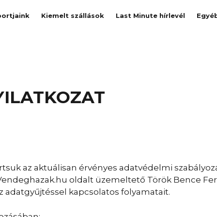
ortjaink
Kiemelt szállások
Last Minute hírlevél
Egyé
YILATKOZAT
suk az aktuálisan érvényes adatvédelmi szabályozás
 Vendeghazak.hu oldalt üzemeltető Török Bence Fere
z adatgyűjtéssel kapcsolatos folyamatait.
kozásában: