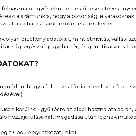
a felhasználó egyértelmű érdeklődése a tevékenység
 teszi a számunkra, hogy a biztonsági elvárásoknak
lhasználjuk a hatásosabb működés érdekében.
lyan érzékeny adatokat, mint etnicitás, vallási szem
i tagság, egészségügyi háttér, és genetikai vagy bio
DATOKAT?
 módon, hogy a felhasználó direkten biztosítja a 
désével).
san kerülnek gyűjtésre az oldal használata során, p
ználó hozzájárulásának megadása után lépnek műkö
eg a Cookie Nyilatkozatunkat.