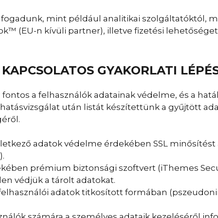
ogadunk, mint például analitikai szolgáltatóktól, mi
k™ (EU-n kívüli partner), illetve fizetési lehetősége
 KAPCSOLATOS GYAKORLATI LÉPÉ
ontos a felhasználók adatainak védelme, és a hatá
hatásvizsgálat után listát készítettünk a gyűjtött a
éről.
letkező adatok védelme érdekében SSL minősítést 
).
kében prémium biztonsági szoftvert (iThemes Secur
en védjük a tárolt adatokat.
s felhasználói adatok titkosított formában (pszeudon
sználók számára a személyes adataik kezeléséről inf