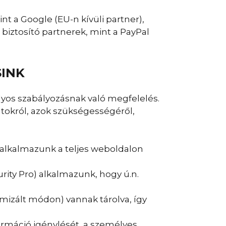
nt a Google (EU-n kívüli partner),
t biztosító partnerek, mint a PayPal
SINK
lyos szabályozásnak való megfelelés.
datokról, azok szükségességéről,
alkalmazunk a teljes weboldalon
ity Pro) alkalmazunk, hogy ú.n.
imizált módon) vannak tárolva, így
ormáció igénylését, a személyes