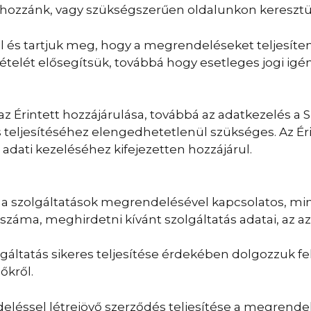
ozzánk, vagy szükségszerűen oldalunkon keresztül 
l és tartjuk meg, hogy a megrendeléseket teljesíten
vételét elősegítsük, továbbá hogy esetleges jogi ig
 Érintett hozzájárulása, továbbá az adatkezelés a Szo
 teljesítéséhez elengedhetetlenül szükséges. Az Ér
adati kezeléséhez kifejezetten hozzájárul.
 a szolgáltatások megrendelésével kapcsolatos, mi
száma, meghirdetni kívánt szolgáltatás adatai, az az
áltatás sikeres teljesítése érdekében dolgozzuk fel
őkről.
deléssel létrejövő szerződés teljesítése a megrendelő