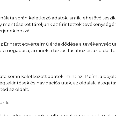
álata során keletkező adatok, amik lehetővé teszik
gy mentéseket tároljunk az Érintettek tevékenységé
rjenek hozzá.
az Érintett egyértelmű érdeklődése a tevékenységün
nak megadása, aminek a biztosításához és az oldal 
ta során keletkezett adatok, mint az IP cím, a beje
megtekintések és navigációs utak, az oldalak látogat
ted az oldalt.
rünk.
l, hogy kielemezzük a felhasználók szokásait az old