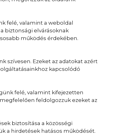
k felé, valamint a weboldal
a biztonsági elvárásoknak
atásosabb működés érdekében.
k szívesen. Ezeket az adatokat azért
zolgáltatásainkhoz kapcsolódó
ünk felé, valamint kifejezetten
k megfelelően feldolgozzuk ezeket az
ések biztosítása a közösségi
jük a hirdetések hatásos működését.