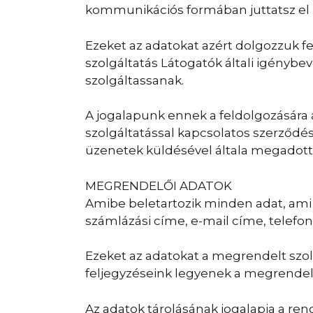
kommunikációs formában juttatsz el h
Ezeket az adatokat azért dolgozzuk fe
szolgáltatás Látogatók általi igénybe
szolgáltassanak.
A jogalapunk ennek a feldolgozására az
szolgáltatással kapcsolatos szerződés
üzenetek küldésével általa megadott 
MEGRENDELŐI ADATOK
Amibe beletartozik minden adat, ami
számlázási címe, e-mail címe, telefon
Ezeket az adatokat a megrendelt szolg
feljegyzéseink legyenek a megrendel
Az adatok tárolásának jogalapja a ren