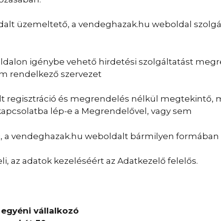
lt üzemeltető, a vendeghazak.hu weboldal szolgált
alon igénybe vehető hirdetési szolgáltatást megre
em rendelkező szervezet
t regisztráció és megrendelés nélkül megtekintő, 
 kapcsolatba lép-e a Megrendelővel, vagy sem
yi, a vendeghazak.hu weboldalt bármilyen formába
i, az adatok kezeléséért az Adatkezelő felelős.
 egyéni vállalkozó