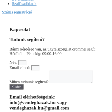
Szállásadóknak
Szállás regisztráció
Kapcsolat
Tudunk
segíteni?
Bármi kérdésed van, az ügyfélszolgálat örömmel segít:
Hétfőtől – Péntekig: 09:00-16:00
Név:
Email címed:
Miben tudnunk segíteni?
Küldés
Email elérhetőségeink:
info@vendeghazak.hu vagy
vendeghazak.hu@gmail.com