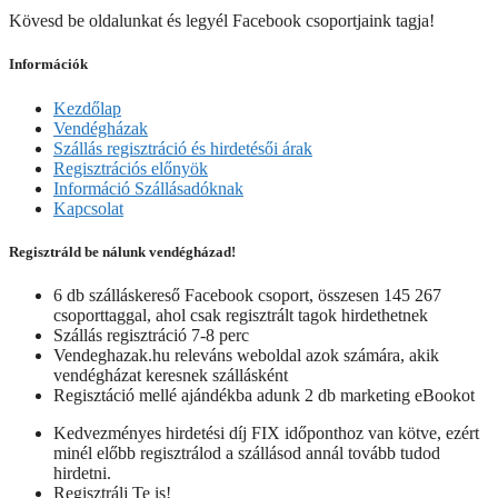
Kövesd be oldalunkat és legyél Facebook csoportjaink tagja!
Információk
Kezdőlap
Vendégházak
Szállás regisztráció és hirdetésői árak
Regisztrációs előnyök
Információ Szállásadóknak
Kapcsolat
Regisztráld be nálunk vendégházad!
6 db szálláskereső Facebook csoport, összesen 145 267
csoporttaggal, ahol csak regisztrált tagok hirdethetnek
Szállás regisztráció 7-8 perc
Vendeghazak.hu releváns weboldal azok számára, akik
vendégházat keresnek szállásként
Regisztáció mellé ajándékba adunk 2 db marketing eBookot
Kedvezményes hirdetési díj FIX időponthoz van kötve, ezért
minél előbb regisztrálod a szállásod annál tovább tudod
hirdetni.
Regisztrálj Te is!