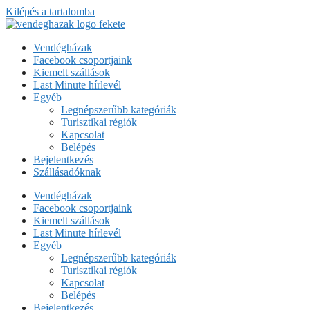
Kilépés a tartalomba
Vendégházak
Facebook csoportjaink
Kiemelt szállások
Last Minute hírlevél
Egyéb
Legnépszerűbb kategóriák
Turisztikai régiók
Kapcsolat
Belépés
Bejelentkezés
Szállásadóknak
Vendégházak
Facebook csoportjaink
Kiemelt szállások
Last Minute hírlevél
Egyéb
Legnépszerűbb kategóriák
Turisztikai régiók
Kapcsolat
Belépés
Bejelentkezés