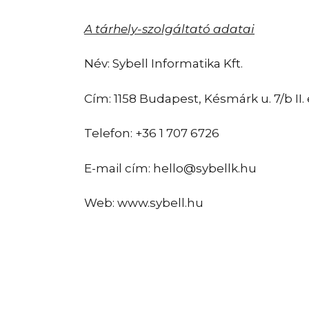
A tárhely-szolgáltató adatai
Név: Sybell Informatika Kft.
Cím: 1158 Budapest, Késmárk u. 7/b II.
Telefon: +36 1 707 6726
E-mail cím: hello@sybellk.hu
Web: www.sybell.hu