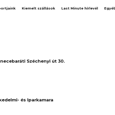
ortjaink
Kiemelt szállások
Last Minute hírlevél
Egyé
rnecebaráti Széchenyi út 30.
kedelmi- és Iparkamara