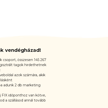
unk vendégházad!
k csoport, összesen 145 267
gisztrált tagok hirdethetnek
c
eboldal azok számára, akik
lásként
ba adunk 2 db marketing
 FIX időponthoz van kötve,
lod a szállásod annál tovább