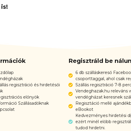
is!
ormációk
Regisztráld be nál
zdőlap
6 db szálláskereső Faceboo
ndégházak
csoporttaggal, ahol csak re
állás regisztráció és hirdetésői
Szállás regisztráció 7-8 per
ak
Vendeghazak.hu releváns w
gisztrációs előnyök
vendégházat keresnek szál
formáció Szállásadóknak
Regisztáció mellé ajándék
pcsolat
eBookot
Kedvezményes hirdetési díj
ezért minél előbb regisztrá
tudod hirdetni.