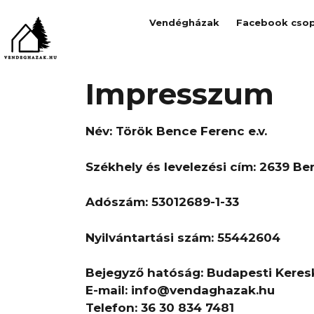
Vendégházak
Facebook csop
Impresszum
Név: Török Bence Ferenc e.v.
Székhely és levelezési cím: 2639 Be
Adószám: 53012689-1-33
Nyilvántartási szám: 55442604
Bejegyző hatóság: Budapesti Keres
E-mail: info@vendaghazak.hu
Telefon: 36 30 834 7481