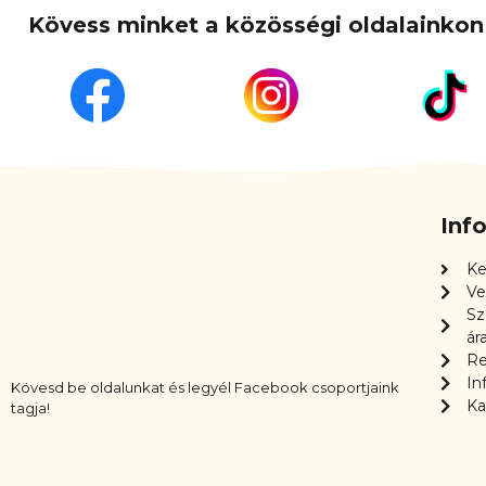
Kövess minket a közösségi oldalainkon 
Inf
Ke
Ve
Sz
ár
Re
In
Kövesd be oldalunkat és legyél Facebook csoportjaink
Ka
tagja!