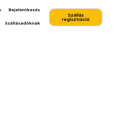
b
Bejelentkezés
Szállás
regisztráció
Szállásadóknak