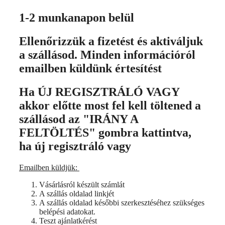
1-2 munkanapon belül
Ellenőrizzük a fizetést és aktiváljuk
a szállásod. Minden információról
emailben küldünk értesítést
Ha ÚJ REGISZTRÁLÓ VAGY
akkor előtte most fel kell töltened a
szállásod az "IRÁNY A
FELTÖLTÉS" gombra kattintva,
ha új regisztráló vagy
Emailben küldjük:
Vásárlásról készült számlát
A szállás oldalad linkjét
A szállás oldalad későbbi szerkesztéséhez szükséges
belépési adatokat.
Teszt ajánlatkérést