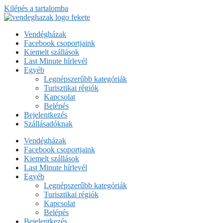
Kilépés a tartalomba
Vendégházak
Facebook csoportjaink
Kiemelt szállások
Last Minute hírlevél
Egyéb
Legnépszerűbb kategóriák
Turisztikai régiók
Kapcsolat
Belépés
Bejelentkezés
Szállásadóknak
Vendégházak
Facebook csoportjaink
Kiemelt szállások
Last Minute hírlevél
Egyéb
Legnépszerűbb kategóriák
Turisztikai régiók
Kapcsolat
Belépés
Bejelentkezés