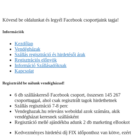
Kövesd be oldalunkat és legyél Facebook csoportjaink tagja!
Információk
Kezdőlap
Vendégházak
Szállás regisztráció és hirdetésői árak
Regisztrációs előnyök
Információ Szállásadóknak
Kapcsolat
Regisztráld be nálunk vendégházad!
6 db szálláskereső Facebook csoport, összesen 145 267
csoporttaggal, ahol csak regisztrált tagok hirdethetnek
Szállás regisztráció 7-8 perc
Vendeghazak.hu releváns weboldal azok számára, akik
vendégházat keresnek szállásként
Regisztáció mellé ajándékba adunk 2 db marketing eBookot
Kedvezményes hirdetési díj FIX időponthoz van kötve, ezért