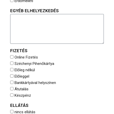
Erdőmelleti
EGYÉB ELHELYEZKEDÉS
FIZETÉS
Online Fizetés
Széchenyi Pihenőkártya
Előleg nélkül
Előleggel
Bankkártyával helyszínen
Átutalás
Készpénz
ELLÁTÁS
nincs ellátás