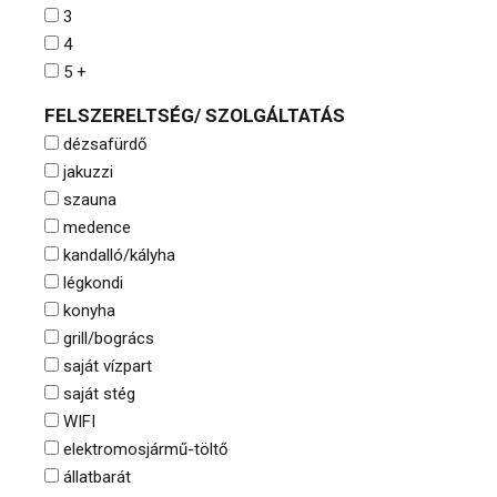
3
4
5 +
FELSZERELTSÉG/ SZOLGÁLTATÁS
dézsafürdő
jakuzzi
szauna
medence
kandalló/kályha
légkondi
konyha
grill/bogrács
saját vízpart
saját stég
WIFI
elektromosjármű-töltő
állatbarát