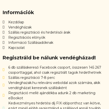
Információk
Kezdőlap
Vendégházak
Szállás regisztráció és hirdetésői árak
Regisztrációs előnyök
Információ Szállásadóknak
Kapcsolat
Regisztráld be nálunk vendégházad!
6 db szálláskereső Facebook csoport, összesen 145 267
csoporttaggal, ahol csak regisztrált tagok hirdethetnek
Szállás regisztráció 7-8 perc
Vendeghazak.hu releváns weboldal azok számára, akik
vendégházat keresnek szállásként
Regisztáció mellé ajándékba adunk 2 db marketing
eBookot
Kedvezményes hirdetési díj FIX időponthoz van kötve,
ezért minél előbb regisztrálod a szállásod annál tovább