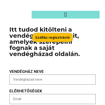
Itt tudod kitölteni a
vendégházad adatait,
Szállás regisztráció
amelyek szerepelni
fognak a saját
vendégházad oldalán.
VENDÉGHÁZ NEVE
ELÉRHETŐSÉGEK