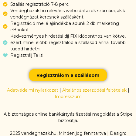
Szállás regisztráció 7-8 perc
Vendeghazak.hu releváns weboldal azok számára, akik
vendégházat keresnek szállásként
Regisztáció mellé ajándékba adunk 2 db marketing
eBookot
Kedvezményes hirdetési díj FIX időponthoz van kötve,
ezért minél előbb regisztrálod a szállásod annál tovább
tudod hirdetni.
Regisztrálj Te is!
Regisztrálom a szállásom
Adatvédelmi nyilatkozat
|
Általános szerződési feltételek
|
Impresszum
A biztonságos online bankkártyás fizetési megoldást a Stripe
biztosítja.
2025 vendeghazak.hu, Minden jog fenntartva | Design: