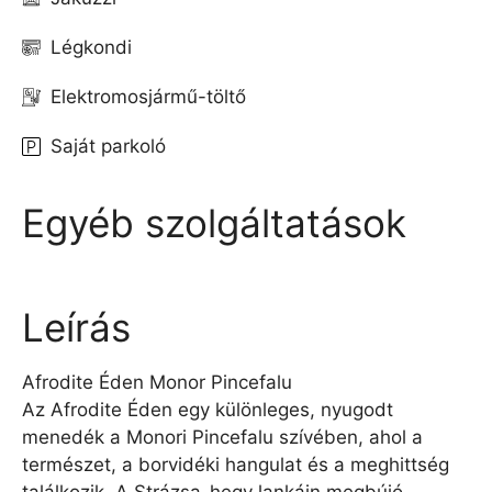
Légkondi
Elektromosjármű-töltő
Saját parkoló
Egyéb szolgáltatások
Leírás
Afrodite Éden Monor Pincefalu
Az Afrodite Éden egy különleges, nyugodt
menedék a Monori Pincefalu szívében, ahol a
természet, a borvidéki hangulat és a meghittség
találkozik. A Strázsa-hegy lankáin megbújó