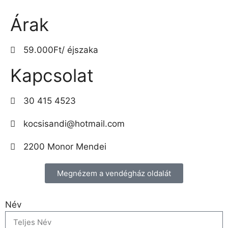
Árak
59.000Ft/ éjszaka
Kapcsolat
30 415 4523
kocsisandi@hotmail.com
2200 Monor Mendei
Megnézem a vendégház oldalát
Név