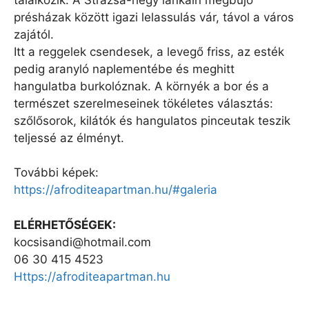
présházak között igazi lelassulás vár, távol a város
zajától.
Itt a reggelek csendesek, a levegő friss, az esték
pedig aranyló naplementébe és meghitt
hangulatba burkolóznak. A környék a bor és a
természet szerelmeseinek tökéletes választás:
szőlősorok, kilátók és hangulatos pinceutak teszik
teljessé az élményt.
További képek:
https://afroditeapartman.hu/#galeria
ELÉRHETŐSÉGEK:
kocsisandi@hotmail.com
06 30 415 4523
Https://afroditeapartman.hu