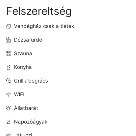
Felszereltség
Vendégház csak a tiétek
Dézsafürdő
Szauna
Konyha
Grill / bogrács
WIFI
Állatbarát
Napozóágyak
Jakuzzi