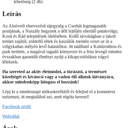
lehetőség (2 db)
Leírás
Az Alsóvető elnevezésű tájegység a Cserhát legmagasabb
pontjának, a Naszály hegynek a déli lejtőjén elterülő patakvölgy,
Kosd és Rád települések ölelésében. Kellő távolságban a lakott
terület zajától, zöldellő rétek és kaszálók mentén vezet az út a
völgykatlan mélyén levő halastóhoz. Itt található a Kultúrotthon és
park területe, a magával ragadó környezet és a friss levegő minden
évszakban garantált élményt nyújt a kikapcsolódásra vágyó
léleknek.
Ha szereted az aktív életmódot, a túrázást, a természet
közelségét és kíváncsi vagy a vadon élő állatok látványára,
akkor mindenképp látogass el hozzánk!
Lépj ki a mindennapi mókuskerékből és felejtsd el a kommersz
turizmust, itt megtalálod azt, amit régóta keresel!
Facebook profil
Weboldal