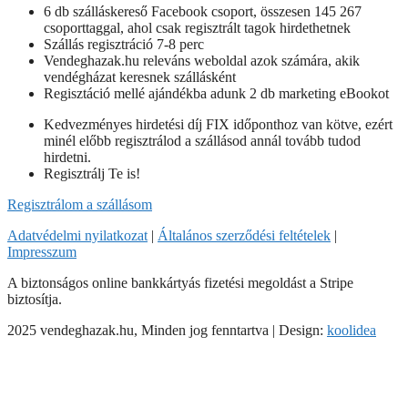
6 db szálláskereső Facebook csoport, összesen 145 267
csoporttaggal, ahol csak regisztrált tagok hirdethetnek
Szállás regisztráció 7-8 perc
Vendeghazak.hu releváns weboldal azok számára, akik
vendégházat keresnek szállásként
Regisztáció mellé ajándékba adunk 2 db marketing eBookot
Kedvezményes hirdetési díj FIX időponthoz van kötve, ezért
minél előbb regisztrálod a szállásod annál tovább tudod
hirdetni.
Regisztrálj Te is!
Regisztrálom a szállásom
Adatvédelmi nyilatkozat
|
Általános szerződési feltételek
|
Impresszum
A biztonságos online bankkártyás fizetési megoldást a Stripe
biztosítja.
2025 vendeghazak.hu, Minden jog fenntartva | Design:
koolidea