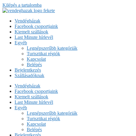
Kilépés a tartalomba
Vendégházak
Facebook csoportjaink
Kiemelt szállások
Last Minute hírlevél
Egyéb
Legnépszerűbb kategóriák
Turisztikai régiók
Kapcsolat
Belépés
Bejelentkezés
Szállásadóknak
Vendégházak
Facebook csoportjaink
Kiemelt szállások
Last Minute hírlevél
Egyéb
Legnépszerűbb kategóriák
Turisztikai régiók
Kapcsolat
Belépés
Bejelentkezés