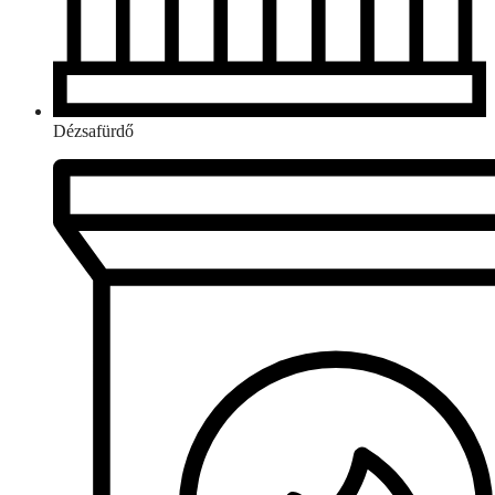
Dézsafürdő