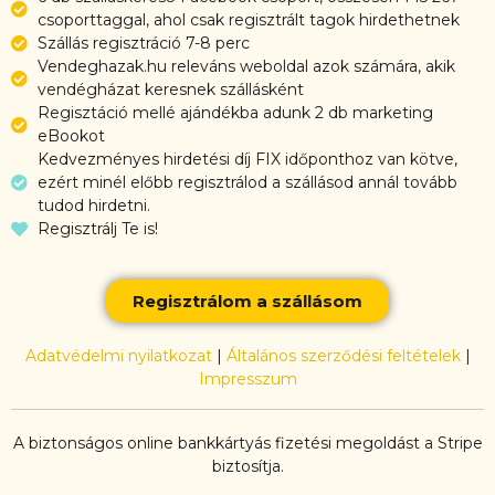
csoporttaggal, ahol csak regisztrált tagok hirdethetnek
Szállás regisztráció 7-8 perc
Vendeghazak.hu releváns weboldal azok számára, akik
vendégházat keresnek szállásként
Regisztáció mellé ajándékba adunk 2 db marketing
eBookot
Kedvezményes hirdetési díj FIX időponthoz van kötve,
ezért minél előbb regisztrálod a szállásod annál tovább
tudod hirdetni.
Regisztrálj Te is!
Regisztrálom a szállásom
Adatvédelmi nyilatkozat
|
Általános szerződési feltételek
|
Impresszum
A biztonságos online bankkártyás fizetési megoldást a Stripe
biztosítja.