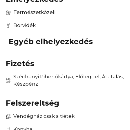
Természetközeli
Borvidék
Egyéb elhelyezkedés
Fizetés
Széchenyi Pihenőkártya, Előleggel, Átutalás,
Készpénz
Felszereltség
Vendégház csak a tiétek
Konyha