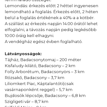
Lemondás: érkezés előtt 2 héttel ingyenesen
lemondható a foglalás. Érkezés előtt, 2 héten
belül a foglalás értékének a 40%-a a kötbér.
A szállást az érkezés napján 14:00 órától lehet
elfoglalni, a távozás napján pedig legkésőbb
10:00 óráig kell elhagyni.
A vendégház egész évben foglalható.
Látványosságok:
Tájház, Badacsonytomaj – 200 méter
Kisfaludy-kilátó, Badacsony – 2 km
Folly Arborétum, Badacsonyörs – 3 km
Rózsakő, Badacsony – 3,7 km
Liliomkert Piac, Káptalantóti(csak
vasárnaponként reggel) – 5,7 km
Bujdosók lépcsője, Badacsony – 6,8 km
Szigligeti vár – 8,7 km