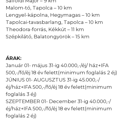
Salföldi Major – 9 km
Malom-tó, Tapolca – 10 km
Lengyel-kápolna, Hegymagas – 10 km
Tapolcai-tavasbarlang, Tapolca – 10 km
Theodora-forrás, Kékkút – 11 km
Szépkilátó, Balatongyörök – 15 km
ÁRAK:
Január 01- május 31-ig 40.000,-/éj/ ház+IFA
500,-/fő/éj 18 év felett(minimum foglalás 2 éj)
JÚNIUS 01- AUGUSZTUS 31-ig 45.000,-/
éj/ház+IFA 500,-/fő/éj 18 év felett(minimum
foglalás 3 éj)
SZEPTEMBER 01- December 31-ig 40.000,-/
éj/ház+IFA 500,-/fő/éj 18 ev felett(minimum
foglalás 2 éj)