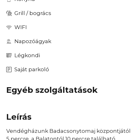
Grill / bogrács
WIFI
Napozóágyak
Légkondi
Saját parkoló
Egyéb szolgáltatások
Leírás
Vendégházunk Badacsonytomaj központjától
5 percre, a Balatontól 10 percre található.