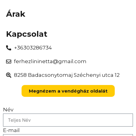
Árak
Kapcsolat
+36303286734
ferhezlininetta@gmail.com
8258 Badacsonytomaj Széchenyi utca 12
Megnézem a vendégház oldalát
Név
E-mail