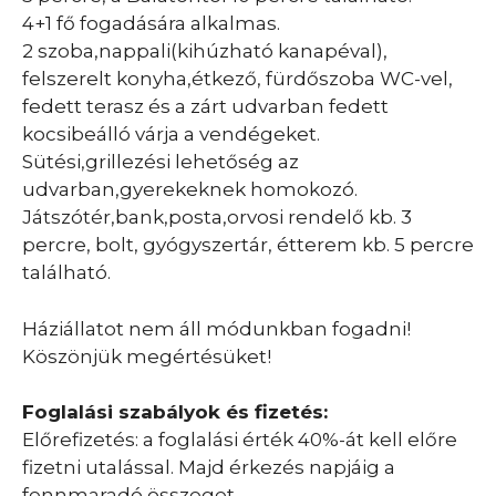
4+1 fő fogadására alkalmas.
2 szoba,nappali(kihúzható kanapéval),
felszerelt konyha,étkező, fürdőszoba WC-vel,
fedett terasz és a zárt udvarban fedett
kocsibeálló várja a vendégeket.
Sütési,grillezési lehetőség az
udvarban,gyerekeknek homokozó.
Játszótér,bank,posta,orvosi rendelő kb. 3
percre, bolt, gyógyszertár, étterem kb. 5 percre
található.
Háziállatot nem áll módunkban fogadni!
Köszönjük megértésüket!
Foglalási szabályok és fizetés:
Előrefizetés: a foglalási érték 40%-át kell előre
fizetni utalással. Majd érkezés napjáig a
fennmaradó összeget.