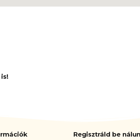
is!
ormációk
Regisztráld be nál