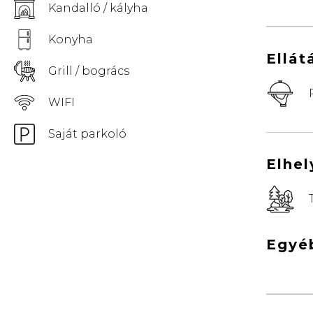
Kandalló / kályha
Konyha
Ellát
Grill / bogrács
WIFI
Saját parkoló
Elhe
Egyé