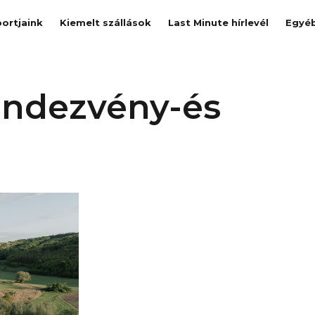
ortjaink
Kiemelt szállások
Last Minute hírlevél
Egyé
endezvény-és