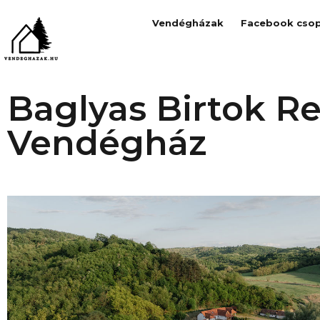
Vendégházak
Facebook csop
Baglyas Birtok R
Vendégház