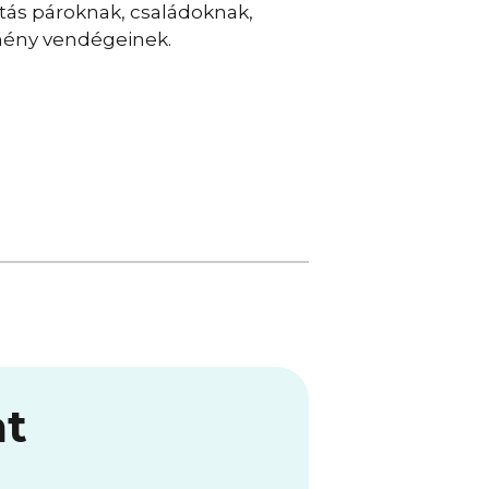
ztás pároknak, családoknak,
emény vendégeinek.
at