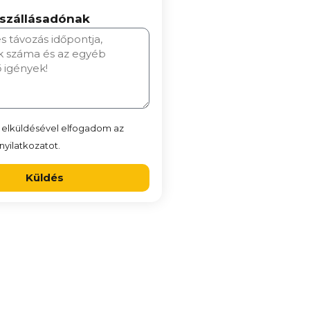
 szállásadónak
 elküldésével elfogadom az
yilatkozatot.
Küldés