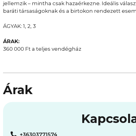
jellemzik – mintha csak hazaérkezne. Ideális válas
baráti társaságoknak és a birtokon rendezett es
ÁGYAK: 1, 2, 3
ÁRAK:
360 000 Ft a teljes vendégház
Árak
Kapcsol
+36303771574