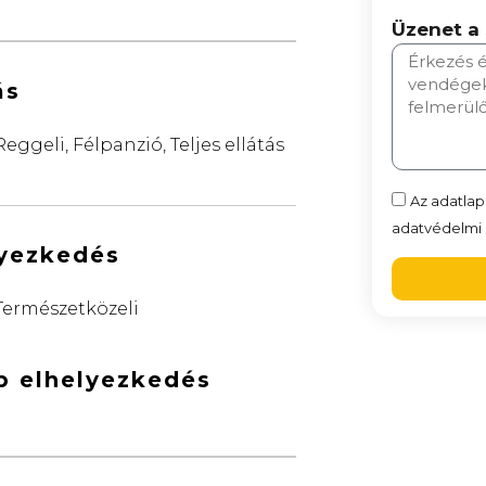
Üzenet a
ás
Reggeli, Félpanzió, Teljes ellátás
Az adatlap
adatvédelmi n
lyezkedés
Természetközeli
b elhelyezkedés