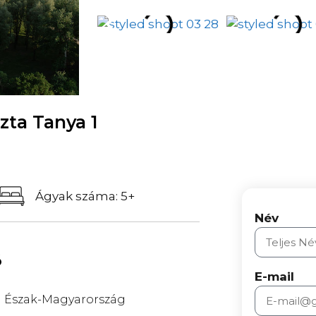
ta Tanya 1
Ágyak száma: 5+
Név
ó
E-mail
Észak-Magyarország