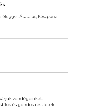
és
Előleggel, Átutalás, Készpénz
 várjuk vendégeinket.
stílus és gondos részletek