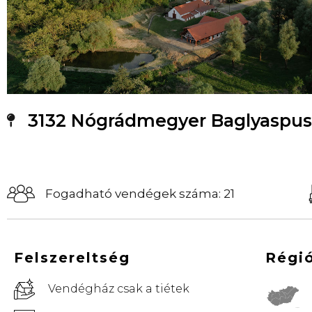
3132 Nógrádmegyer Baglyaspusz
Fogadható vendégek száma: 21
Felszereltség
Régi
Vendégház csak a tiétek
© Vemaps.com