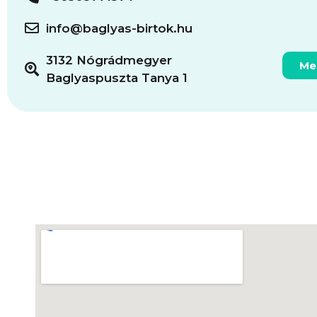
info@baglyas-birtok.hu
3132 Nógrádmegyer
Me
Baglyaspuszta Tanya 1