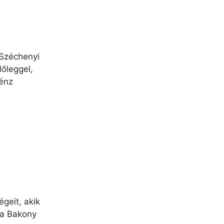
 Széchenyi
lőleggel,
pénz
geit, akik
i a Bakony