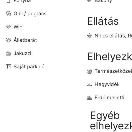
Konyha
Bakony
Grill / bogrács
Ellátás
WIFI
Nincs ellátás, R
Állatbarát
Elhelyez
Jakuzzi
Saját parkoló
Természetközel
Hegyvidék
Erdő melletti
Egyéb
elhelyez