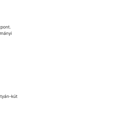
zpont.
ományi
styán-kút