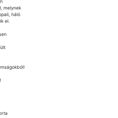
an
l, melynek
pali, háló
k el.
esen
ült
nomságokból!
!
orta