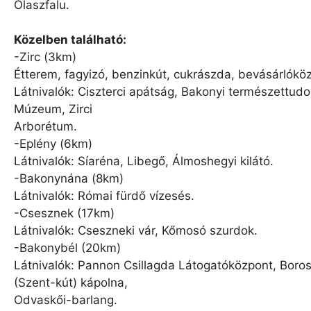
Olaszfalu.
Közelben található:
-Zirc (3km)
Étterem, fagyizó, benzinkút, cukrászda, bevásárlókö
Látnivalók: Ciszterci apátság, Bakonyi természettud
Múzeum, Zirci
Arborétum.
-Eplény (6km)
Látnivalók: Síaréna, Libegő, Álmoshegyi kilátó.
-Bakonynána (8km)
Látnivalók: Római fürdő vízesés.
-Csesznek (17km)
Látnivalók: Cseszneki vár, Kőmosó szurdok.
-Bakonybél (20km)
Látnivalók: Pannon Csillagda Látogatóközpont, Boro
(Szent-kút) kápolna,
Odvaskői-barlang.