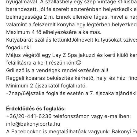
nyugalmával. A szálláshely egy szép Vintage stílusb
berendezett, jól felszerelt szuterénban helyezkedik e
belmagassága 2 m. Ennek ellenére tágas, mivel a nap
valamint a felszerelt konyha egy légtérben helyezkedi
Maximum 4 fő elhelyezésére alkalmas.
Kutyabarát szállás lettünk!Jólnevelt kutyusokat szív
fogadunk!
Május végétől egy Lay Z Spa jakuzzi és kerti kiülő ker
felállításra a kert részünkön!🙂
Grillező is a vendégek rendelkezésére áll!
Reggeli kosaras bekészítés kérhető, helyi és házi fi
Minimum 2 éjszakától foglalható.
-7nap/6éjszaka foglalás esetén a 7. éjszaka ajándék!
Érdeklődés és foglalás:
+36/20-441-6236 telefonszámon vagy e-mailben:
info@bakonyiporta.hu
A Facebookon is megtalálhatóak vagyunk: Bakonyi P