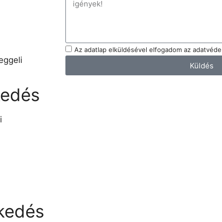
Az adatlap elküldésével elfogadom az adatvédel
eggeli
Küldés
kedés
i
kedés