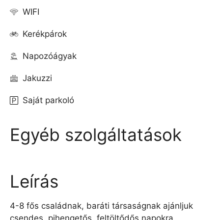
WIFI
Kerékpárok
Napozóágyak
Jakuzzi
Saját parkoló
Egyéb szolgáltatások
Leírás
4-8 fős családnak, baráti társaságnak ajánljuk
csendes, pihengetős, feltöltődős napokra.