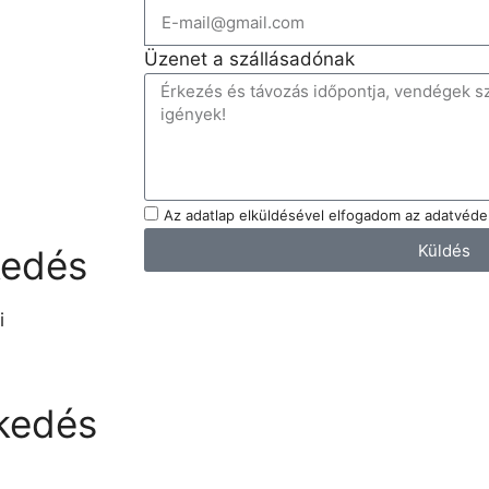
Üzenet a szállásadónak
Az adatlap elküldésével elfogadom az adatvédel
Küldés
kedés
i
kedés