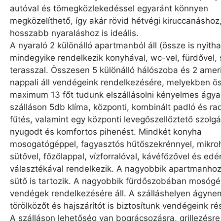
autóval és tömegközlekedéssel egyaránt könnyen
megközelíthető, így akár rövid hétvégi kiruccanáshoz
hosszabb nyaraláshoz is ideális.
A nyaraló 2 különálló apartmanból áll (össze is nyith
mindegyike rendelkezik konyhával, wc-vel, fürdővel, 
terasszal. Összesen 5 különálló hálószoba és 2 amer
nappali áll vendégeink rendelkezésére, melyekben ö
maximum 13 főt tudunk elszállásolni kényelmes ágya
szálláson 5db klíma, központi, kombinált padló és ra
fűtés, valamint egy központi levegőszellőztető szolgá
nyugodt és komfortos pihenést. Mindkét konyha
mosogatógéppel, fagyasztós hűtőszekrénnyel, mikro
sütővel, főzőlappal, vízforralóval, kávéfőzővel és ed
választékával rendelkezik. A nagyobbik apartmanho
sütő is tartozik. A nagyobbik fürdőszobában mosógé
vendégek rendelkezésére áll. A szálláshelyen ágyne
törölközőt és hajszárítót is biztosítunk vendégeink ré
A szálláson lehetőség van bográcsozásra, grillezésre