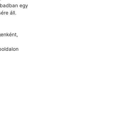
abadban egy
ére áll.
genként,
boldalon