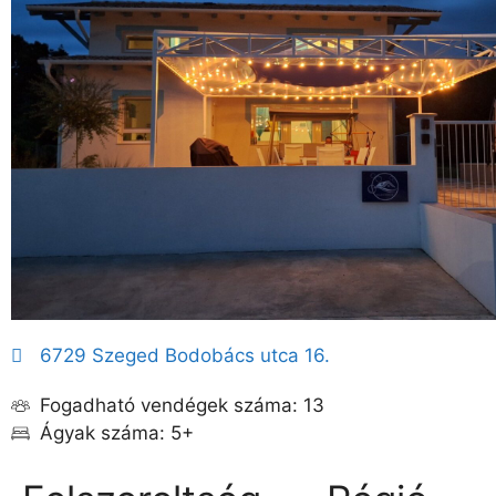
6729 Szeged Bodobács utca 16.
Fogadható vendégek száma: 13
Ágyak száma: 5+