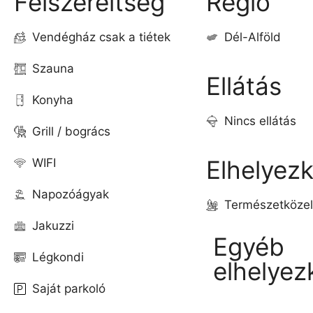
Felszereltség
Régió
Vendégház csak a tiétek
Dél-Alföld
Szauna
Ellátás
Konyha
Nincs ellátás
Grill / bogrács
Elhelyez
WIFI
Napozóágyak
Természetközel
Jakuzzi
Egyéb
Légkondi
elhelyez
Saját parkoló