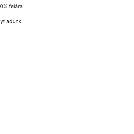
30% felára
nyt adunk