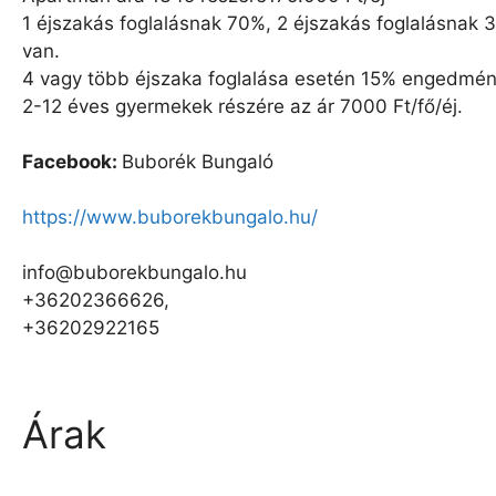
1 éjszakás foglalásnak 70%, 2 éjszakás foglalásnak 
van.
4 vagy több éjszaka foglalása esetén 15% engedmé
2-12 éves gyermekek részére az ár 7000 Ft/fő/éj.
Facebook:
Buborék Bungaló
https://www.buborekbungalo.hu/
info@buborekbungalo.hu
+36202366626,
+36202922165
Árak