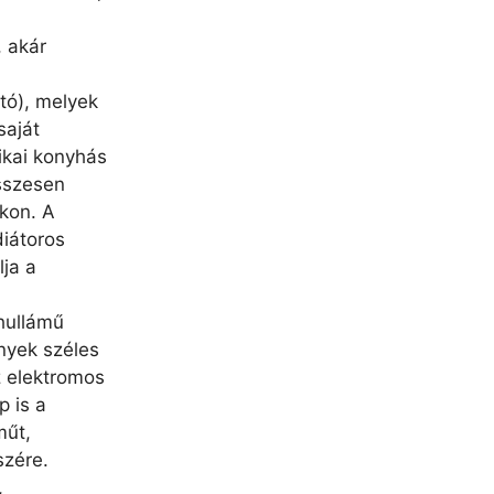
, akár
ató), melyek
saját
ikai konyhás
sszesen
kon. A
diátoros
lja a
hullámű
ények széles
z elektromos
p is a
műt,
szére.
,