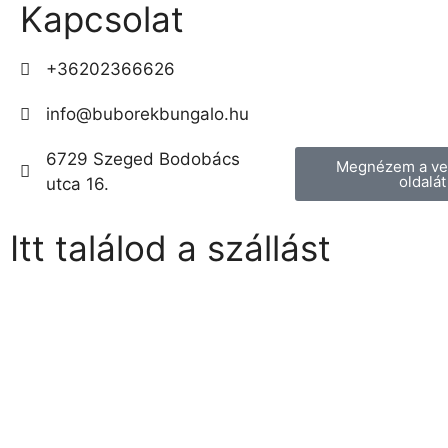
Kapcsolat
+36202366626
info@buborekbungalo.hu
6729 Szeged Bodobács
Megnézem a v
oldalát
utca 16.
Itt találod a szállást