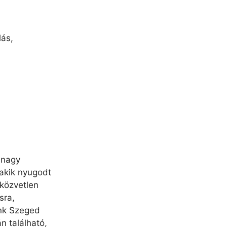
lás,
 nagy
 akik nyugodt
 közvetlen
sra,
unk Szeged
n található,