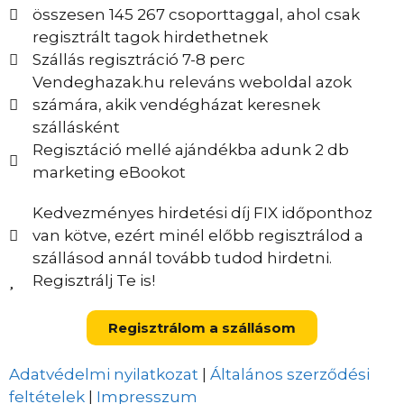
összesen 145 267 csoporttaggal, ahol csak
regisztrált tagok hirdethetnek
Szállás regisztráció 7-8 perc
Vendeghazak.hu releváns weboldal azok
számára, akik vendégházat keresnek
szállásként
Regisztáció mellé ajándékba adunk 2 db
marketing eBookot
Kedvezményes hirdetési díj FIX időponthoz
van kötve, ezért minél előbb regisztrálod a
szállásod annál tovább tudod hirdetni.
Regisztrálj Te is!
Regisztrálom a szállásom
Adatvédelmi nyilatkozat
|
Általános szerződési
feltételek
|
Impresszum