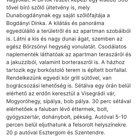
tővel bíró szőlő ültetvény is, mely
Dunabogdánynak egy saját szőlőfajtája a
Bogdányi Dinka. A kilátás és panoráma
egyedülálló a területről és az apartman szobáiból
is. Látni a kis és nagy dunai ágat, szemben az
egész Börzsönyi hegység vonulatát. Csodálatos
naplementék láthatóak az apartman teraszáról és
a jakuzziból, valamint borteraszról is. A házhoz
tartozik egy borkóstoló terem is épített borfallal.
Rendelkezünk egyedi kör grill sütővel, van
bográcsozási lehetőség is. Sétálva egy órán belül
elérhető az erdőn keresztül a Visegrádi vár,
Mogyoróhegy, sípálya, bob pálya. 30 perc sétával
elérhetőek a faluban lévő éttermek, bolt,
gyógyszertár, dohánybolt, pékség. Autóval 5-10
percen belül eljuthatunk a felsorolt helyszínekre.
20 p autóval Esztergom és Szentendre.