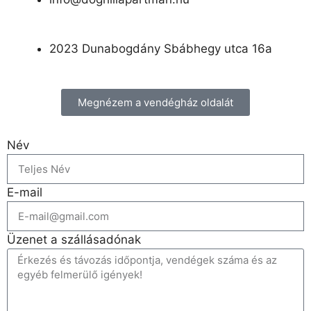
2023 Dunabogdány Sbábhegy utca 16a
Megnézem a vendégház oldalát
Név
E-mail
Üzenet a szállásadónak