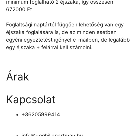
minimum foglalható 2 éjszaka, így összesen
672000 Ft
Foglaltsági naptártól függően lehetőség van egy
éjszaka foglalására is, de az minden esetben
egyéni egyeztetést igényel e-mailben, de legalább
egy éjszaka + felárral kell számolni.
Árak
Kapcsolat
+36205999414
info@doghillapartman.hu