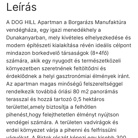
Leírás
A DOG HILL Apartman a Borgarázs Manufaktúra
vendégháza, egy igazi menedékhely a
Dunakanyarban, mely kivételes elhelyezkedése és
modern építészeti kialakítása révén ideális célpont
mindazon borkedvelő társaságok (8+4fő)
számára, akik egy nyugodt és természetközeli
környezetben szeretnének feltöltődni és
érdeklődnek a helyi gasztronómiai élmények iránt.
Az apartman magas minőségű felszereltséggel
rendelkezik továbbá óriási 80 m2 panorámás
terasszal és hozzá tartozó 0,5 hektáros
területtel,amely biztosítja a felhőtlen
pihenést,hogy felejthetetlen élményt nyújtson
vendégei számára. A területen vadvirágok és
erdei környezet várja a pihenni és felfrissülni
vágyókat. A Birtok részét képezi egy kisebb 300