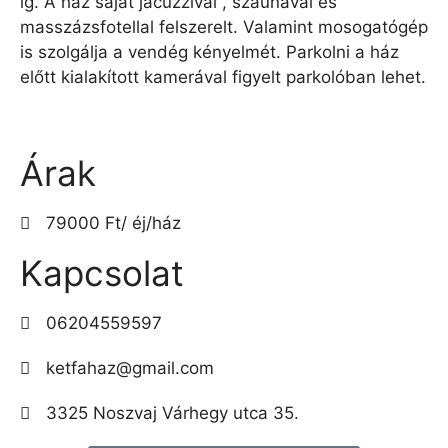
ig. A ház saját jacuzzival , szaunával és
masszázsfotellal felszerelt. Valamint mosogatógép
is szolgálja a vendég kényelmét. Parkolni a ház
előtt kialakított kamerával figyelt parkolóban lehet.
Árak
79000 Ft/ éj/ház
Kapcsolat
06204559597
ketfahaz@gmail.com
3325 Noszvaj Várhegy utca 35.