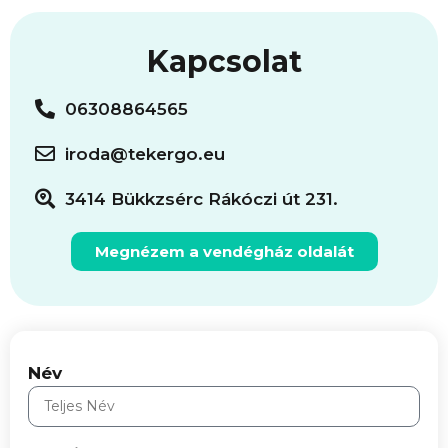
Kapcsolat
06308864565
iroda@tekergo.eu
3414 Bükkzsérc Rákóczi út 231.
Megnézem a vendégház oldalát
Név