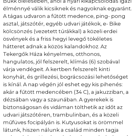
Bükk ölelésében, ahol a nyári kikapcsolódás igazi
élménnyé válik kicsiknek és nagyoknak egyaránt.
A tágas udvaron a fűtött medence, ping- pong
asztal, játszótér, egyéb udvari játékok, e- Bike
kölcsönzés (vezetett túrákkal) a közeli erdei
ösvények és a friss hegyi levegő tökéletes
hátteret adnak a közös kalandokhoz. Az
Tekergők Háza kényelmes, otthonos,
hangulatos, jól felszerelt, klímás (6) szobával
várja vendégeit. A kertben felszerelt kinti
konyhát, és grillezési, bográcsozási lehetőséget
is kínál. A nap végén jól eshet egy kis pihenés:
akár a fűtött medencében (34 C), a jakuzziban, a
dézsában vagy a szaunában. A gyerekek is
biztonságosan és vidáman tölthetik az időt az
udvari játszótéren, trambulinban, és a közeli
műfüves focipályán is. Kutyusokat is örömmel
látunk, hiszen nálunk a család minden tagja