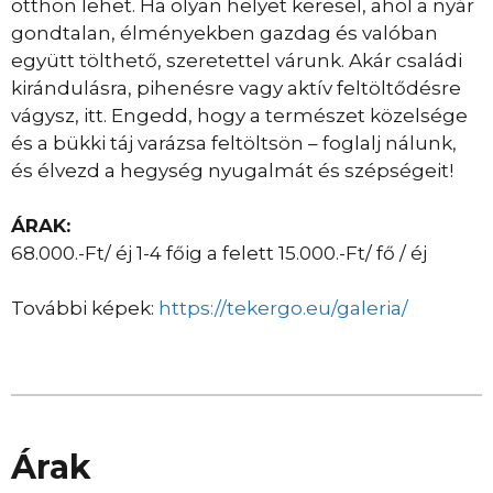
otthon lehet. Ha olyan helyet keresel, ahol a nyár
gondtalan, élményekben gazdag és valóban
együtt tölthető, szeretettel várunk. Akár családi
kirándulásra, pihenésre vagy aktív feltöltődésre
vágysz, itt. Engedd, hogy a természet közelsége
és a bükki táj varázsa feltöltsön – foglalj nálunk,
és élvezd a hegység nyugalmát és szépségeit!
ÁRAK:
68.000.-Ft/ éj 1-4 főig a felett 15.000.-Ft/ fő / éj
További képek:
https://tekergo.eu/galeria/
Árak