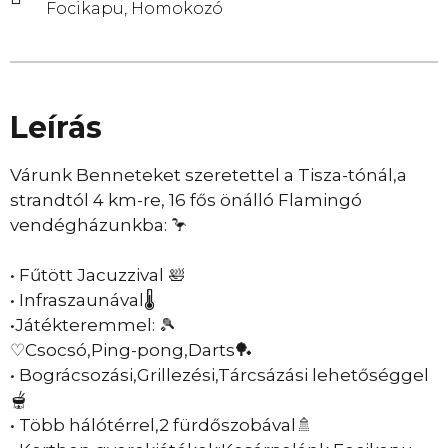
Focikapu, Homokozó
Leírás
Várunk Benneteket szeretettel a Tisza-tónál,a
strandtól 4 km-re, 16 fős önálló Flamingó
vendégházunkba: 🦩
• Fűtött Jacuzzival 🛀
• Infraszaunával🌡
•Játékteremmel: 🎾
♡Csocsó,Ping-pong,Darts🏓
• Bográcsozási,Grillezési,Tárcsázási lehetőséggel
🫕
• Több hálótérrel,2 fürdőszobával🚿