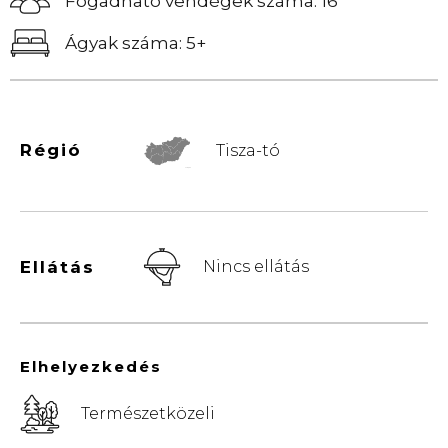
Fogadható vendégek száma: 16
Ágyak száma: 5+
Régió
Tisza-tó
© Vemaps.com
Ellátás
Nincs ellátás
Elhelyezkedés
Természetközeli