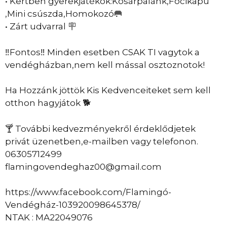
• Kertben gyerekjátékok:Kosárpalánk,Focikapu
,Mini csúszda,Homokozó🥅
• Zárt udvarral 🪧
‼Fontos‼ Minden esetben CSAK TI vagytok a
vendégházban,nem kell mással osztoznotok!
Ha Hozzánk jöttök Kis Kedvenceiteket sem kell
otthon hagyjátok 🐕
🍸 További kedvezményekről érdeklődjetek
privát üzenetben,e-mailben vagy telefonon.
06305712499
flamingovendeghaz00@gmail.com
https://www.facebook.com/Flamingó-
Vendégház-103920098645378/
NTAK : MA22049076