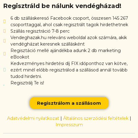
Regisztráld be nálunk vendégházad!
6 db szálláskereső Facebook csoport, összesen 145 267
csoporttaggal, ahol csak regisztrált tagok hirdethetnek
Szállás regisztráció 7-8 perc
Vendeghazak.hu releváns weboldal azok számára, akik
vendégházat keresnek szállásként
Regisztáció mellé ajándékba adunk 2 db marketing
eBookot
Kedvezményes hirdetési díj FIX időponthoz van kötve,
ezért minél előbb regisztrálod a szállásod annál tovább
tudod hirdetni.
Regisztrálj Te is!
Regisztrálom a szállásom
Adatvédelmi nyilatkozat
|
Általános szerződési feltételek
|
Impresszum