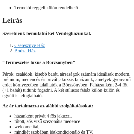
Termelői reggeli külön rendelhető
Leírás
Szeretnénk bemutatni két Vendégházunkat.
Cseresznye Ház
Bodza Ház
“Természetes luxus a Börzsönyben”
Párok, családok, kisebb baráti társaságok számára ideálisak modern,
prémium, medencés és privát jakuzzis faházaink, amelyek gyönyörű
erdei környezetben találhatók a Börzsönyben. Faházanként 2-4 főt
(+1 babát) tudunk fogadni. A két stílusos faház külön-külön és
együtt is lefoglalható.
Az ár tartalmazza az alábbi szolgáltatásokat:
házanként privát 4 fős jakuzzi,
fűtött, sós vizű szezonális medence
welcome ital,
mindkét szobában légkondicionáló és TV,