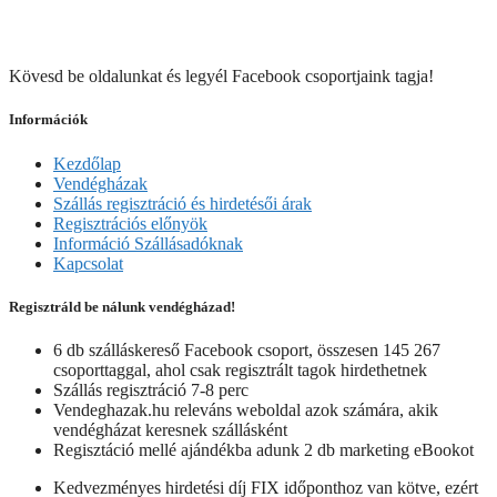
Kövesd be oldalunkat és legyél Facebook csoportjaink tagja!
Információk
Kezdőlap
Vendégházak
Szállás regisztráció és hirdetésői árak
Regisztrációs előnyök
Információ Szállásadóknak
Kapcsolat
Regisztráld be nálunk vendégházad!
6 db szálláskereső Facebook csoport, összesen 145 267
csoporttaggal, ahol csak regisztrált tagok hirdethetnek
Szállás regisztráció 7-8 perc
Vendeghazak.hu releváns weboldal azok számára, akik
vendégházat keresnek szállásként
Regisztáció mellé ajándékba adunk 2 db marketing eBookot
Kedvezményes hirdetési díj FIX időponthoz van kötve, ezért