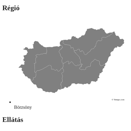
Régió
© Vemaps.com
Börzsöny
Ellátás