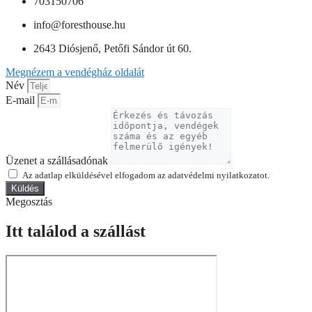
703150706
info@foresthouse.hu
2643 Diósjenő, Petőfi Sándor út 60.
Megnézem a vendégház oldalát
Név
E-mail
Üzenet a szállásadónak
Az adatlap elküldésével elfogadom az adatvédelmi nyilatkozatot.
Küldés
Megosztás
Itt találod a szállást