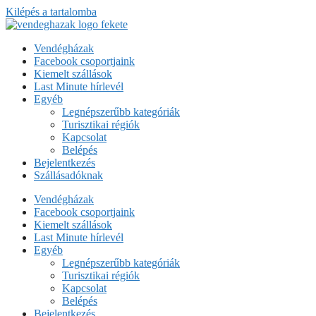
Kilépés a tartalomba
Vendégházak
Facebook csoportjaink
Kiemelt szállások
Last Minute hírlevél
Egyéb
Legnépszerűbb kategóriák
Turisztikai régiók
Kapcsolat
Belépés
Bejelentkezés
Szállásadóknak
Vendégházak
Facebook csoportjaink
Kiemelt szállások
Last Minute hírlevél
Egyéb
Legnépszerűbb kategóriák
Turisztikai régiók
Kapcsolat
Belépés
Bejelentkezés