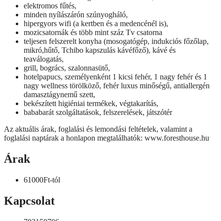
elektromos fűtés,
minden nyílászárón szúnyogháló,
hipergyors wifi (a kertben és a medencénél is),
mozicsatornák és több mint száz Tv csatorna
teljesen felszerelt konyha (mosogatógép, indukciós főzőlap,
mikró,hűtő, Tchibo kapszulás kávéfőző), kávé és
teaválogatás,
grill, bogrács, szalonnasütő,
hotelpapucs, személyenként 1 kicsi fehér, 1 nagy fehér és 1
nagy wellness törölköző, fehér luxus minőségű, antiallergén
damasztágynemű szett,
bekészített higiéniai termékek, végtakarítás,
bababarát szolgáltatások, felszerelések, játszótér
Az aktuális árak, foglalási és lemondási feltételek, valamint a
foglalási naptárak a honlapon megtalálhatók: www.foresthouse.hu
Árak
61000Ft-tól
Kapcsolat