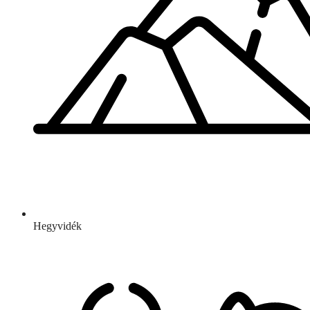
Hegyvidék