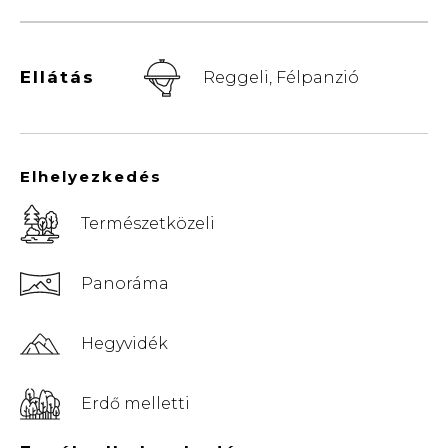
Ellátás
Reggeli, Félpanzió
Elhelyezkedés
Természetközeli
Panoráma
Hegyvidék
Erdő melletti