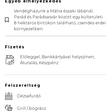
Egyéb elhelyezkedés
Vendégházunk a Mátra északi lábánál,
Parád és Parádsasvár között egy külterületi
8 hektáros birtokon található, csendes erdei
környezetben.
Fizetés
Előleggel, Bankkártyával helyszínen,
Átutalás, Készpénz
Felszereltség
Dézsafürdő
Grill / bogrács