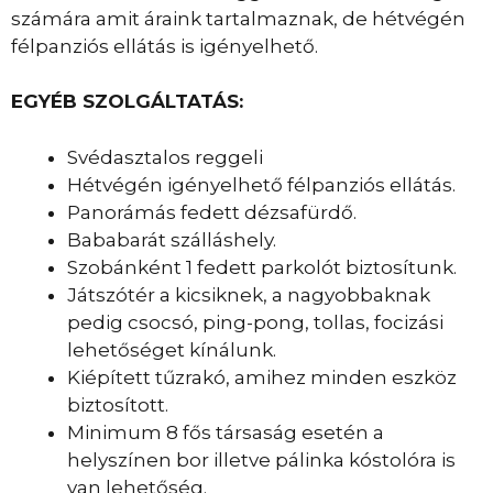
számára amit áraink tartalmaznak, de hétvégén
félpanziós ellátás is igényelhető.
EGYÉB SZOLGÁLTATÁS:
Svédasztalos reggeli
Hétvégén igényelhető félpanziós ellátás.
Panorámás fedett dézsafürdő.
Bababarát szálláshely.
Szobánként 1 fedett parkolót biztosítunk.
Játszótér a kicsiknek, a nagyobbaknak
pedig csocsó, ping-pong, tollas, focizási
lehetőséget kínálunk.
Kiépített tűzrakó, amihez minden eszköz
biztosított.
Minimum 8 fős társaság esetén a
helyszínen bor illetve pálinka kóstolóra is
van lehetőség.