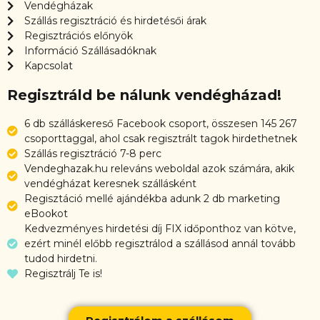
Vendégházak
Szállás regisztráció és hirdetésői árak
Regisztrációs előnyök
Információ Szállásadóknak
Kapcsolat
Regisztráld be nálunk vendégházad!
6 db szálláskereső Facebook csoport, összesen 145 267
csoporttaggal, ahol csak regisztrált tagok hirdethetnek
Szállás regisztráció 7-8 perc
Vendeghazak.hu releváns weboldal azok számára, akik
vendégházat keresnek szállásként
Regisztáció mellé ajándékba adunk 2 db marketing
eBookot
Kedvezményes hirdetési díj FIX időponthoz van kötve,
ezért minél előbb regisztrálod a szállásod annál tovább
tudod hirdetni.
Regisztrálj Te is!