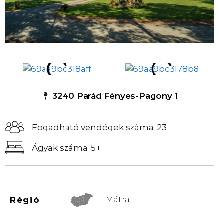
3240 Parád Fényes-Pagony 1
Fogadható vendégek száma: 23
Ágyak száma: 5+
Régió
Mátra
© Vemaps.com