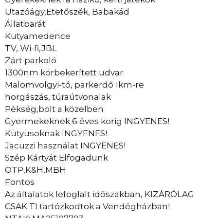
Utazóágy,Etetőszék, Babakád
Állatbarát
Kutyamedence
TV, Wi-fi,JBL
Zárt parkoló
1300nm körbekerített udvar
Malomvölgyi-tó, parkerdő 1km-re
horgászás, túraútvonalak
Pékség,bolt a közelben
Gyermekeknek 6 éves korig INGYENES!
Kutyusoknak INGYENES!
Jacuzzi használat INGYENES!
Szép Kártyát Elfogadunk
OTP,K&H,MBH
Fontos
Az általatok lefoglalt időszakban, KIZÁRÓLAG
CSAK TI tartózkodtok a Vendégházban!