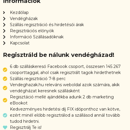
Információk
Kezdőlap
Vendégházak
Szállás regisztráció és hirdetésői árak
Regisztrációs előnyök
Információ Szállásadóknak
Kapcsolat
Regisztráld be nálunk vendégházad!
6 db szálláskereső Facebook csoport, összesen 145 267
csoporttaggal, ahol csak regisztrált tagok hirdethetnek
Szállás regisztráció 7-8 perc
Vendeghazak.hu releváns weboldal azok számára, akik
vendégházat keresnek szállásként
Regisztáció mellé ajándékba adunk 2 db marketing
eBookot
Kedvezményes hirdetési díj FIX időponthoz van kötve,
ezért minél előbb regisztrálod a szállásod annál tovább
tudod hirdetni.
Regisztrálj Te is!