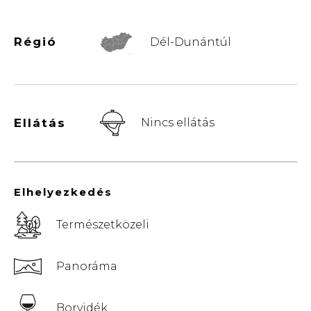
Régió
Dél-Dunántúl
© Vemaps.com
Ellátás
Nincs ellátás
Elhelyezkedés
Természetközeli
Panoráma
Borvidék