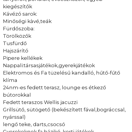
kiegészítők
Kávézó sarok:
Minőségi kàvé,teák
Fürdőszoba:
Törölközők
Tusfürdő
Hajszárító
Pipere kellékek
Nappali:társasjátékok,gyerekjátékok
Elektromos és Fa tüzelésű kandalló, hűtő-fűtő
klíma
24nm-es fedett terasz, lounge es étkező
bútorokkal
Fedett teraszos Wellis jacuzzi
Grillsütő, sütögető (bekészített fával,bográccsal,
nyárssal)
lengő teke, darts,csocsó
Gyerekeknek fa házikó, kerti játékok