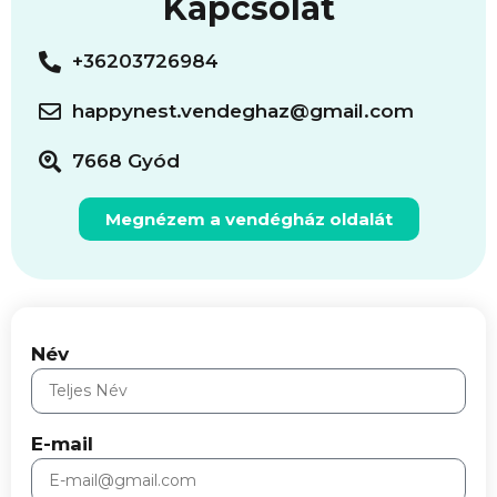
Kapcsolat
+36203726984
happynest.vendeghaz@gmail.com
7668 Gyód
Megnézem a vendégház oldalát
Név
E-mail