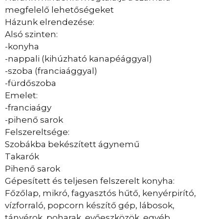
megfelelő lehetőségeket
Házunk elrendezése:
Alsó szinten:
-konyha
-nappali (kihúzható kanapéággyal)
-szoba (franciaággyal)
-fürdőszoba
Emelet:
-franciaágy
-pihenő sarok
Felszereltsége:
Szobákba bekészített ágynemű
Takarók
Pihenő sarok
Gépesített és teljesen felszerelt konyha:
Főzőlap, mikró, fagyasztós hűtő, kenyérpirító,
vízforraló, popcorn készítő gép, lábosok,
tányérok, poharak, evőeszközök, egyéb