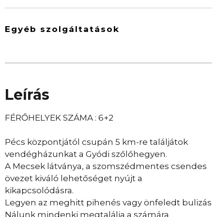
Egyéb szolgáltatások
Leírás
FÉRŐHELYEK SZÁMA : 6+2
Pécs központjától csupán 5 km-re találjátok
vendégházunkat a Gyódi szőlőhegyen.
A Mecsek látványa, a szomszédmentes csendes
övezet kiváló lehetőséget nyújt a
kikapcsolódásra.
Legyen az meghitt pihenés vagy önfeledt bulizás
Nálunk mindenki megtalálja a számára