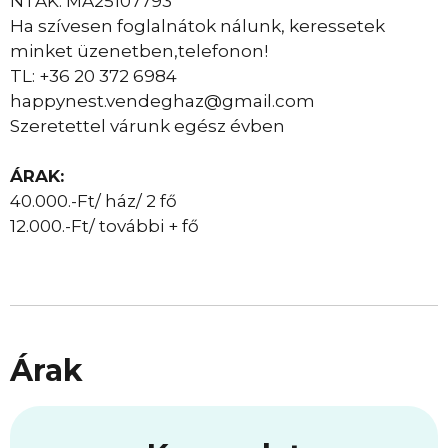
NTAK: MA25107793
Ha szívesen foglalnátok nálunk, keressetek
minket üzenetben,telefonon!
TL: +36 20 372 6984
happynest.vendeghaz@gmail.com
Szeretettel várunk egész évben
ÁRAK:
40.000.-Ft/ ház/ 2 fő
12.000.-Ft/ további + fő
Árak