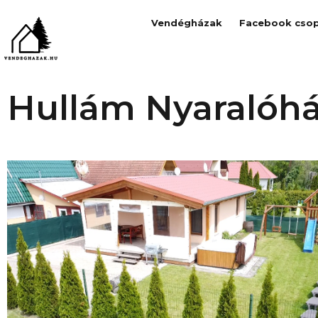
Vendégházak
Facebook csop
Hullám Nyaralóh