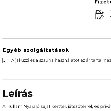
Fizet
Egyéb szolgáltatások
A jakuzzi és a szauna használatot az ár tartalma
Leírás
A Hullám Nyaraló saját kerttel, játszótérrel, és privá