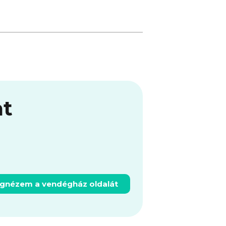
at
gnézem a vendégház oldalát