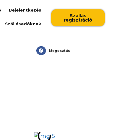
b
Bejelentkezés
Szállás
regisztráció
Szállásadóknak
Megosztás