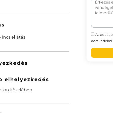
ás
Az adatlap
Nincs ellátás
adatvédelmi n
lyezkedés
b elhelyezkedés
aton közelében