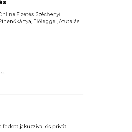
és
Online Fizetés, Széchenyi
Pihenőkártya, Előleggel, Átutalás
zza
t fedett jakuzzival és privát