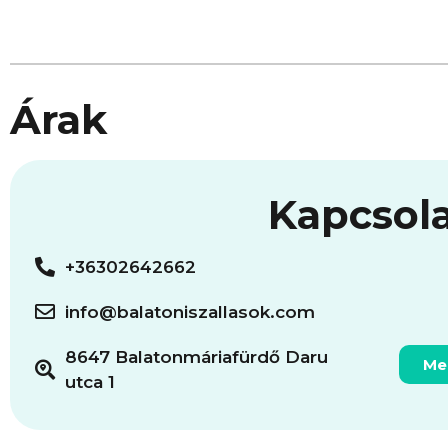
Árak
Kapcsol
+36302642662
info@balatoniszallasok.com
8647 Balatonmáriafürdő Daru
Me
utca 1