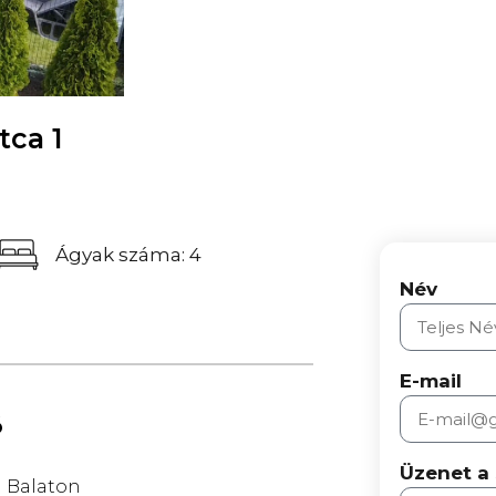
tca 1
Ágyak száma: 4
Név
E-mail
ó
Üzenet a
Balaton