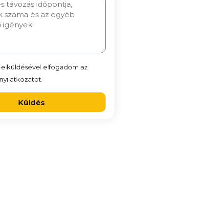
 elküldésével elfogadom az
yilatkozatot.
Küldés