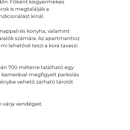
rdőn. Főként kisgyermekes
rok is megtalálják a
ndicionálást kínál.
nappali és konyha, valamint
yaralók számára. Az apartmanhoz
ami lehetővé teszi a kora tavaszi
supán 700 méterre található egy
 kamerával megfigyelt parkolás
génybe vehető zárható tárolót
 várja vendégeit.