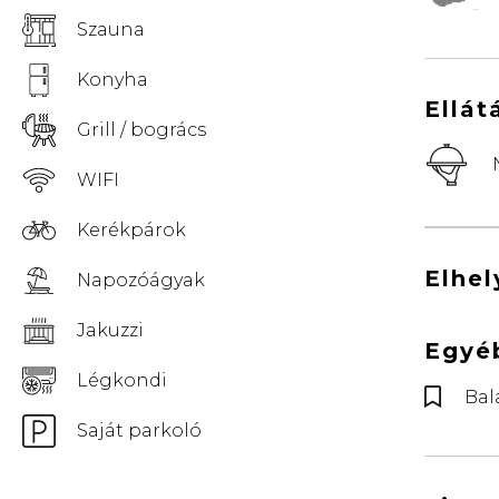
© Vemaps.com
Szauna
Konyha
Ellát
Grill / bogrács
WIFI
Kerékpárok
Elhe
Napozóágyak
Jakuzzi
Egyé
Légkondi
Bal
Saját parkoló