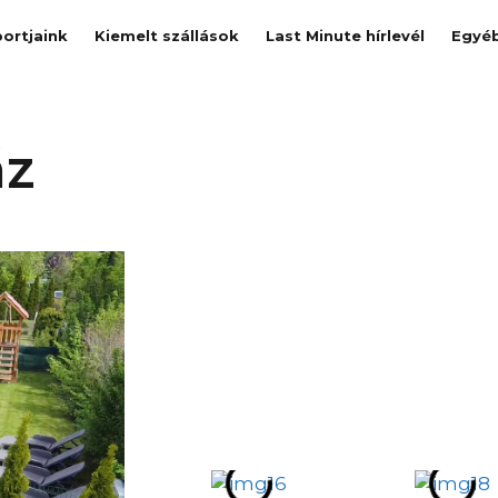
ortjaink
Kiemelt szállások
Last Minute hírlevél
Egyé
áz