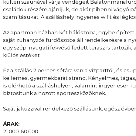
kültéri szaunával várja vendégeit Balatonmáriafü
családok részére ajánljuk, de akár pihenni vágyó pá
számításukat. A szálláshely ingyenes wifit és légko
Az apartman házban két hálószoba, egybe épített 
saját zuhanyzós fürdőszoba áll rendelkezésre a n
egy szép, nyugati fekvésű fedett terasz is tartozik, 
kiülős estéket.
Ez a szállás 2 perces sétára van a vízparttól, és c
kellemes, gyermekbarát strand. Kényelmes, tágas,
is elérhető a szálláshelyen, valamint ingyenesen i
biztosítunk a hozott sporteszközöknek.
Saját jakuzzival rendelkező szállásunk, egész évben
ÁRAK:
21.000-60.000