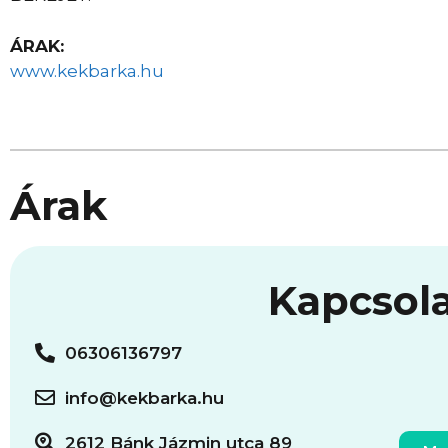
ÁRAK:
www.kekbarka.hu
Árak
Kapcsol
06306136797
info@kekbarka.hu
2612 Bánk Jázmin utca 89