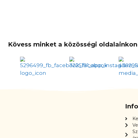
Kövess minket a közösségi oldalainkon 
Inf
Ke
Ve
Sz
ár