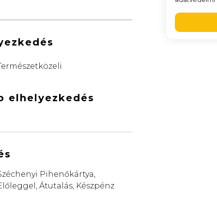
lyezkedés
Természetközeli
b elhelyezkedés
és
Széchenyi Pihenőkártya,
Előleggel, Átutalás, Készpénz