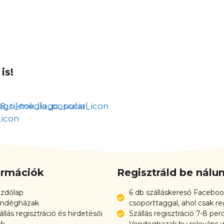
is!
ormációk
Regisztráld be nál
zdőlap
6 db szálláskereső Faceboo
ndégházak
csoporttaggal, ahol csak re
állás regisztráció és hirdetésői
Szállás regisztráció 7-8 per
ak
Vendeghazak.hu releváns w