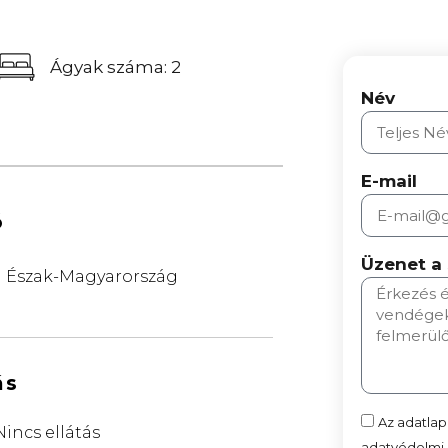
Ágyak száma: 2
Név
E-mail
ó
Üzenet a
Észak-Magyarország
ás
Az adatlap
Nincs ellátás
adatvédelmi n