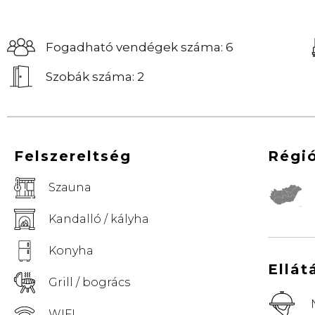
Fogadható vendégek száma: 6
Szobák száma: 2
Felszereltség
Régi
Szauna
© Vemaps.com
Kandalló / kályha
Konyha
Ellát
Grill / bogrács
WIFI