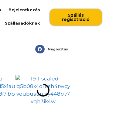
b
Bejelentkezés
Szállás
regisztráció
Szállásadóknak
Megosztás