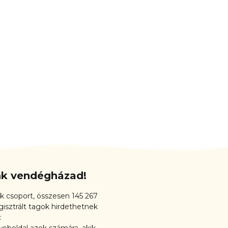
unk vendégházad!
k csoport, összesen 145 267
gisztrált tagok hirdethetnek
c
eboldal azok számára, akik