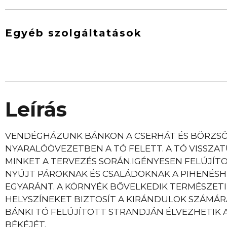
Egyéb szolgáltatások
Leírás
VENDÉGHÁZUNK BÁNKON A CSERHÁT ÉS BÖRZSÖ
NYARALÓÖVEZETBEN A TÓ FELETT. A TÓ VISSZA
MINKET A TERVEZÉS SORÁN.IGÉNYESEN FELÚJÍ
NYÚJT PÁROKNAK ÉS CSALÁDOKNAK A PIHENÉS
EGYARÁNT. A KÖRNYÉK BŐVELKEDIK TERMÉSZETI
HELYSZÍNEKET BIZTOSÍT A KIRÁNDULOK SZÁMÁRA
BÁNKI TÓ FELÚJÍTOTT STRANDJÁN ÉLVEZHETIK 
BÉKÉJÉT.