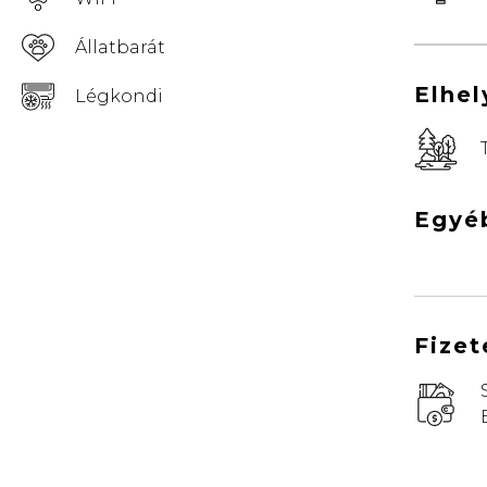
Állatbarát
Elhe
Légkondi
Egyé
Fizet