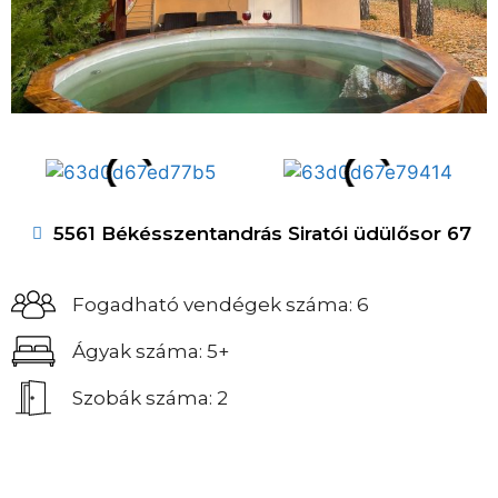
5561 Békésszentandrás Siratói üdülősor 67
Fogadható vendégek száma: 6
Ágyak száma: 5+
Szobák száma: 2