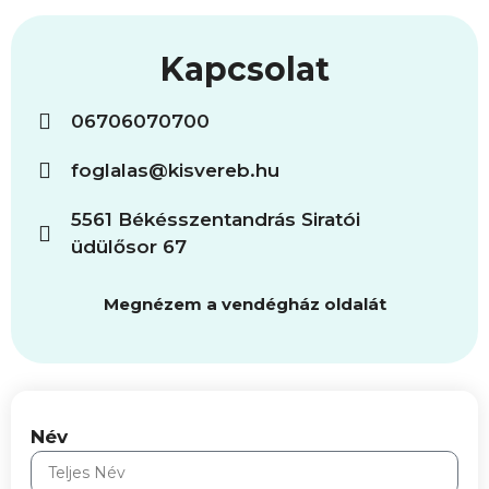
Kapcsolat
06706070700
foglalas@kisvereb.hu
5561 Békésszentandrás Siratói
üdülősor 67
Megnézem a vendégház oldalát
Név