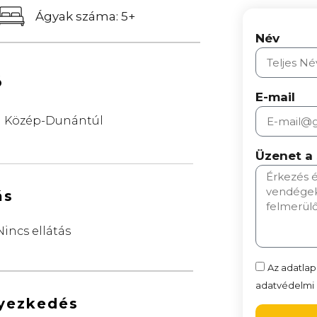
Ágyak száma: 5+
Név
ó
E-mail
Közép-Dunántúl
Üzenet a
ás
Nincs ellátás
Az adatlap
adatvédelmi n
lyezkedés