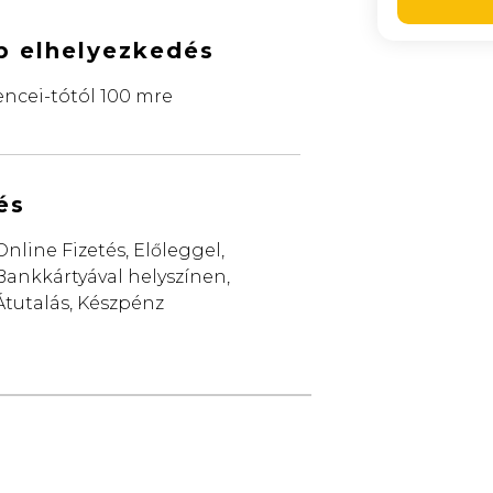
b elhelyezkedés
encei-tótól 100 mre
és
Online Fizetés, Előleggel,
Bankkártyával helyszínen,
Átutalás, Készpénz