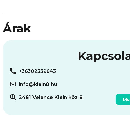
Árak
Kapcsol
+36302339643
info@klein8.hu
2481 Velence Klein köz 8
Me