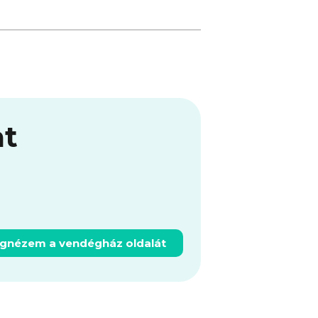
at
gnézem a vendégház oldalát