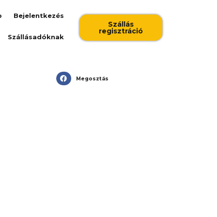
b
Bejelentkezés
Szállás
regisztráció
Szállásadóknak
Megosztás