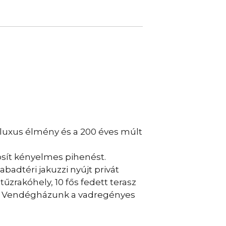
 luxus élmény és a 200 éves múlt
osít kényelmes pihenést.
badtéri jakuzzi nyújt privát
tűzrakóhely, 10 fős fedett terasz
oz. Vendégházunk a vadregényes