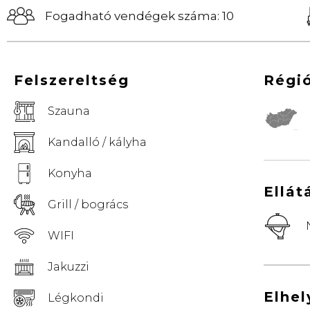
Fogadható vendégek száma: 10
Felszereltség
Régi
Szauna
© Vemaps.com
Kandalló / kályha
Konyha
Ellát
Grill / bogrács
WIFI
Jakuzzi
Elhe
Légkondi