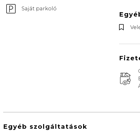
Saját parkoló
Egyé
Vel
Fizet
Egyéb szolgáltatások