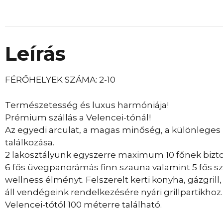
Leírás
FÉRŐHELYEK SZÁMA: 2-10
Természetesség és luxus harmóniája!
Prémium szállás a Velencei-tónál!
Az egyedi arculat, a magas minőség, a különleges
találkozása.
2 lakosztályunk egyszerre maximum 10 főnek bizt
6 fős üvegpanorámás finn szauna valamint 5 fős sza
wellness élményt. Felszerelt kerti konyha, gázgrill, 
áll vendégeink rendelkezésére nyári grillpartikh
Velencei-tótól 100 méterre található.