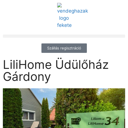
Szállás regisztráció
LiliHome Üdülőház
Gárdony