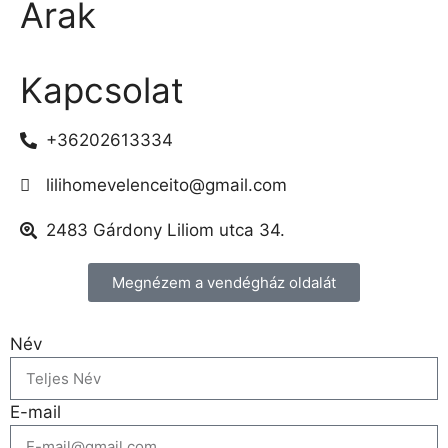
Árak
Kapcsolat
+36202613334
lilihomevelenceito@gmail.com
2483 Gárdony Liliom utca 34.
Megnézem a vendégház oldalát
Név
E-mail