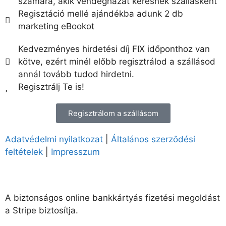
számára, akik vendégházat keresnek szállásként
Regisztáció mellé ajándékba adunk 2 db
marketing eBookot
Kedvezményes hirdetési díj FIX időponthoz van
kötve, ezért minél előbb regisztrálod a szállásod
annál tovább tudod hirdetni.
Regisztrálj Te is!
Regisztrálom a szállásom
Adatvédelmi nyilatkozat
|
Általános szerződési
feltételek
|
Impresszum
A biztonságos online bankkártyás fizetési megoldást
a Stripe biztosítja.