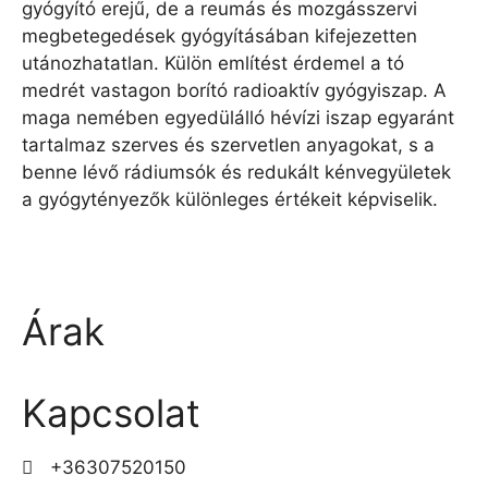
gyógyító erejű, de a reumás és mozgásszervi
megbetegedések gyógyításában kifejezetten
utánozhatatlan. Külön említést érdemel a tó
medrét vastagon borító radioaktív gyógyiszap. A
maga nemében egyedülálló hévízi iszap egyaránt
tartalmaz szerves és szervetlen anyagokat, s a
benne lévő rádiumsók és redukált kénvegyületek
a gyógytényezők különleges értékeit képviselik.
Árak
Kapcsolat
+36307520150