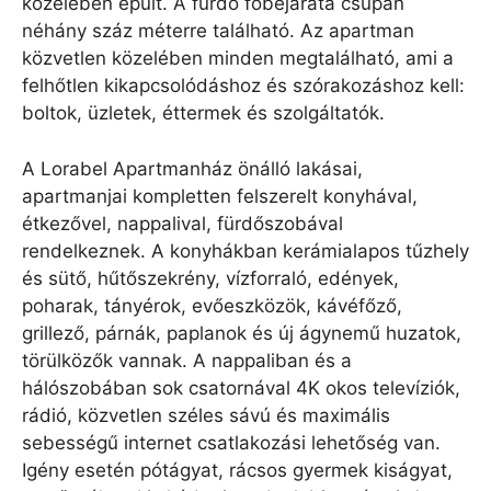
közelében épült. A fürdő főbejárata csupán
néhány száz méterre található. Az apartman
közvetlen közelében minden megtalálható, ami a
felhőtlen kikapcsolódáshoz és szórakozáshoz kell:
boltok, üzletek, éttermek és szolgáltatók.
A Lorabel Apartmanház önálló lakásai,
apartmanjai kompletten felszerelt konyhával,
étkezővel, nappalival, fürdőszobával
rendelkeznek. A konyhákban kerámialapos tűzhely
és sütő, hűtőszekrény, vízforraló, edények,
poharak, tányérok, evőeszközök, kávéfőző,
grillező, párnák, paplanok és új ágynemű huzatok,
törülközők vannak. A nappaliban és a
hálószobában sok csatornával 4K okos televíziók,
rádió, közvetlen széles sávú és maximális
sebességű internet csatlakozási lehetőség van.
Igény esetén pótágyat, rácsos gyermek kiságyat,