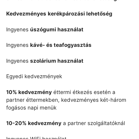
Kedvezményes
kerékpározási lehetőség
Ingyenes
úszógumi használat
Ingyenes
kávé- és teafogyasztás
Ingyenes
szolárium használat
Egyedi kedvezmények
10% kedvezmény
éttermi étkezés esetén a
partner éttermekben, kedvezményes két-három
fogásos napi menük
10-20% kedvezmény
a partner szolgáltatóknál
Ingyenes WiFi használat