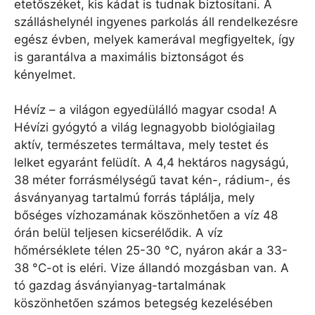
etetőszéket, kis kádat is tudnak biztosítani. A
szálláshelynél ingyenes parkolás áll rendelkezésre
egész évben, melyek kamerával megfigyeltek, így
is garantálva a maximális biztonságot és
kényelmet.
Hévíz – a világon egyedülálló magyar csoda! A
Hévízi gyógytó a világ legnagyobb biológiailag
aktív, természetes termáltava, mely testet és
lelket egyaránt felüdít. A 4,4 hektáros nagyságú,
38 méter forrásmélységű tavat kén-, rádium-, és
ásványanyag tartalmú forrás táplálja, mely
bőséges vízhozamának köszönhetően a víz 48
órán belül teljesen kicserélődik. A víz
hőmérséklete télen 25-30 °C, nyáron akár a 33-
38 °C-ot is eléri. Vize állandó mozgásban van. A
tó gazdag ásványianyag-tartalmának
köszönhetően számos betegség kezelésében