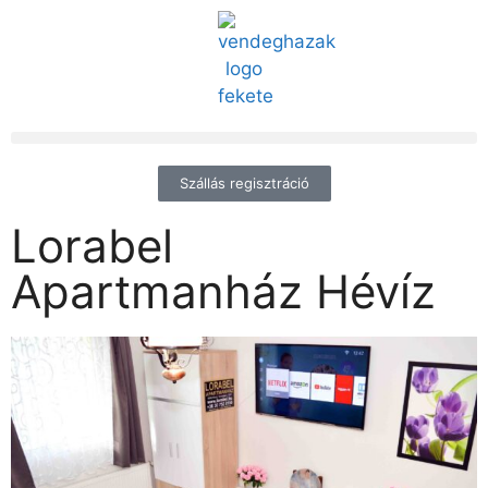
Szállás regisztráció
Lorabel
Apartmanház Hévíz