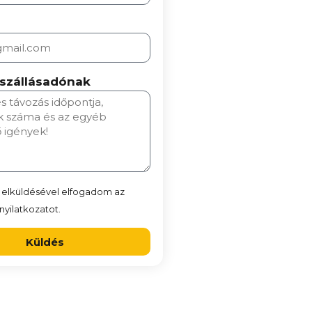
 szállásadónak
 elküldésével elfogadom az
yilatkozatot.
Küldés