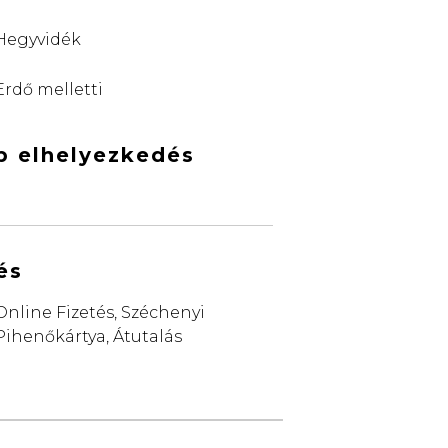
Hegyvidék
Erdő melletti
b elhelyezkedés
és
Online Fizetés, Széchenyi
Pihenőkártya, Átutalás