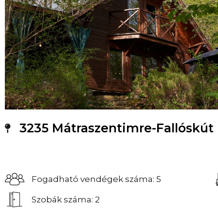
3235 Mátraszentimre-Fallóskút 
Fogadható vendégek száma: 5
Szobák száma: 2