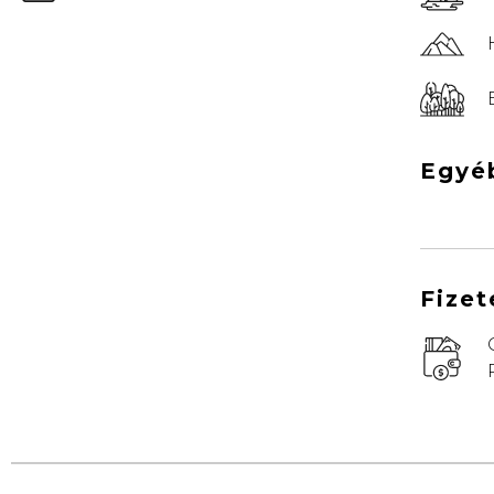
Egyé
Fizet