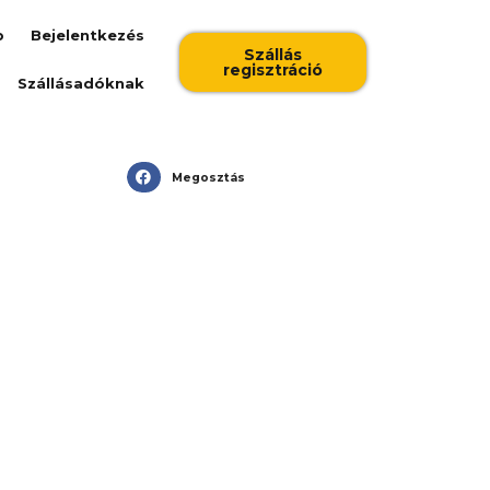
b
Bejelentkezés
Szállás
regisztráció
Szállásadóknak
Megosztás