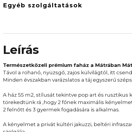
Egyéb szolgáltatások
Leírás
Természetközeli prémium faház a Mátrában Mát
Távol a rohanó, nyüzsgő, zajos külvilágtól, itt cse
Minden évszakban varázslatos a táj egyszerű szép
A ház 55 m2, stílusát tekintve pop art és rusztikus 
törekedtünk rá ,hogy 2 főnek maximális kényelmet 
2 felnőtt és 3 gyermek fogadására is alkalmas.
A kényelmet a privát kültéri jakuzzi, beltéri infraszau
szolgálja.