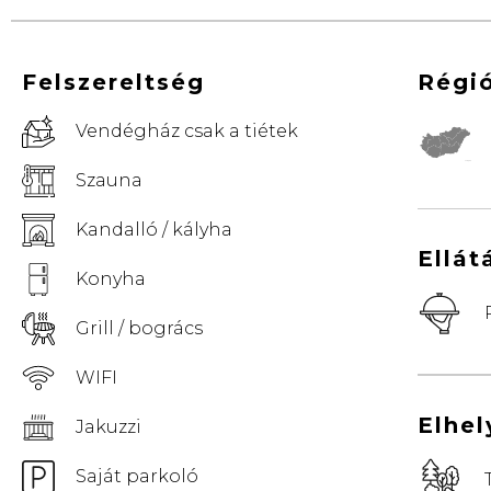
Felszereltség
Régi
Vendégház csak a tiétek
© Vemaps.com
Szauna
Kandalló / kályha
Ellát
Konyha
Grill / bogrács
WIFI
Elhe
Jakuzzi
Saját parkoló