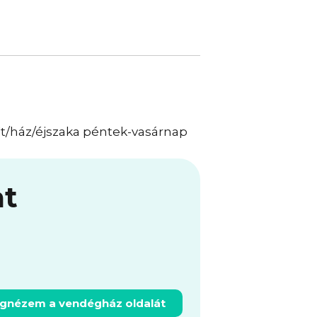
 Ft/ház/éjszaka péntek-vasárnap
at
gnézem a vendégház oldalát