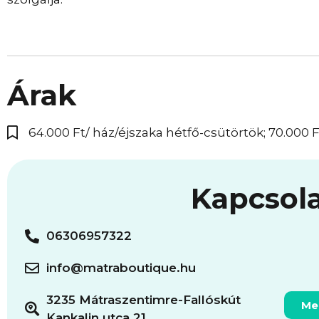
Árak
64.000 Ft/ ház/éjszaka hétfő-csütörtök; 70.000
Kapcsol
06306957322
info@matraboutique.hu
3235 Mátraszentimre-Fallóskút
Me
Kankalin utca 21.