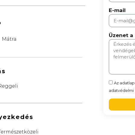
E-mail
ó
Üzenet a
Mátra
ás
Az adatlap
Reggeli
adatvédelmi n
lyezkedés
Természetközeli