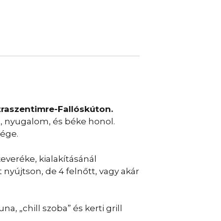
raszentimre-Fallóskúton.
nd, nyugalom, és béke honol.
sége.
keveréke, kialakításánál
nyújtson, de 4 felnőtt, vagy akár
na, „chill szoba” és kerti grill