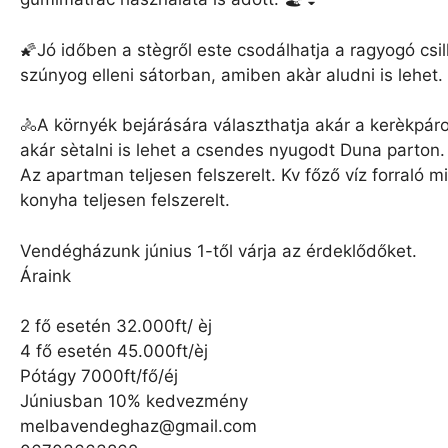
🌠Jó időben a stègről este csodálhatja a ragyogó csi
szúnyog elleni sátorban, amiben akàr aludni is lehet.
🚴A környék bejárására választhatja akár a kerèkpáro
akár sètalni is lehet a csendes nyugodt Duna parton.
Az apartman teljesen felszerelt. Kv főző víz forraló mi
konyha teljesen felszerelt.
Vendégházunk június 1-től várja az érdeklődőket.
Áraink
2 fő esetén 32.000ft/ èj
4 fő esetén 45.000ft/èj
Pótágy 7000ft/fő/éj
Júniusban 10% kedvezmény
melbavendeghaz@gmail.com