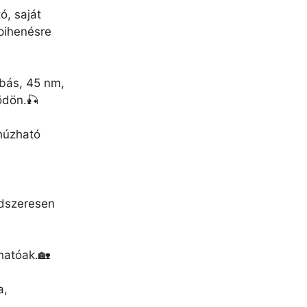
ó, saját
 pihenésre
obás, 45 nm,
ödön.🎣
ihúzható
ndszeresen
hatóak.🏡
a,