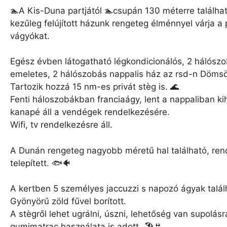
🏊A Kis-Duna partjától 🏊csupán 130 méterre találhat
kezűleg felújított házunk rengeteg élménnyel várja a
vágyókat.
Egész évben látogatható légkondicionálós, 2 hálósz
emeletes, 2 hálószobás nappalis ház az rsd-n Döms
Tartozik hozzá 15 nm-es privát stèg is. 🌊
Fenti háloszobákban franciaágy, lent a nappaliban k
kanapé áll a vendégek rendelkezésére.
Wifi, tv rendelkezésre áll.
A Dunán rengeteg nagyobb méretű hal található, re
telepített. 🐟🐠
A kertben 5 személyes jaccuzzi s napozó ágyak talál
Gyönyörű zöld fűvel borított.
A stègről lehet ugrálni, úszni, lehetőség van supolásr
gumimatrac használata is adott. 🏖👙