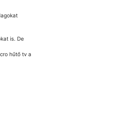
llagokat
kat is. De
cro hűtő tv a