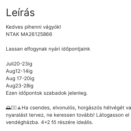
Leírás
Kedves pihenni vágyók!
NTAK MA26125866
Lassan elfogynak nyári időpontjaink
Juli20-23ig
Aug12-14ig
Aug 17-20ig
Aug23-28ig
Ezen időpontok szabadok jelenleg.
🌅🧘‍♀️🧘Ha csendes, elvonulós, horgászós hétvégét v
nyaralást tervez, ne keressen tovább! Látogasson el
vendégházba. 4+2 fő részére ideális.