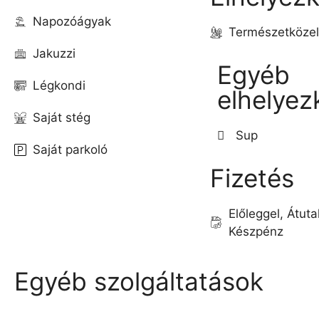
Napozóágyak
Természetközel
Jakuzzi
Egyéb
Légkondi
elhelyez
Saját stég
Sup
Saját parkoló
Fizetés
Előleggel, Átuta
Készpénz
Egyéb szolgáltatások