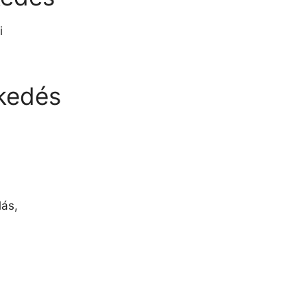
i
kedés
lás,