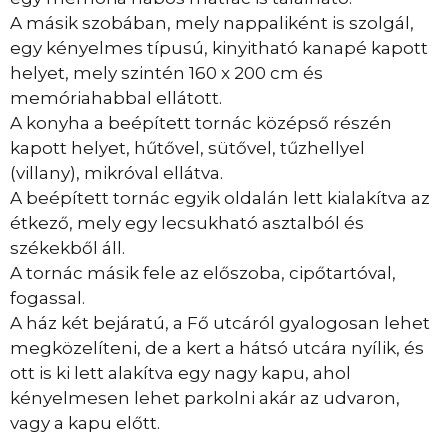
A másik szobában, mely nappaliként is szolgál,
egy kényelmes típusú, kinyitható kanapé kapott
helyet, mely szintén 160 x 200 cm és
memóriahabbal ellátott.
A konyha a beépített tornác középső részén
kapott helyet, hűtővel, sütővel, tűzhellyel
(villany), mikróval ellátva.
A beépített tornác egyik oldalán lett kialakítva az
étkező, mely egy lecsukható asztalból és
székekből áll.
A tornác másik fele az előszoba, cipőtartóval,
fogassal.
A ház két bejáratú, a Fő utcáról gyalogosan lehet
megközelíteni, de a kert a hátsó utcára nyílik, és
ott is ki lett alakítva egy nagy kapu, ahol
kényelmesen lehet parkolni akár az udvaron,
vagy a kapu előtt.