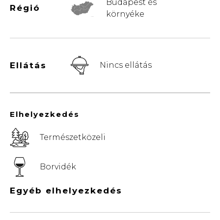
Budapest és
Régió
környéke
© Vemaps.com
Ellátás
Nincs ellátás
Elhelyezkedés
Természetközeli
Borvidék
Egyéb elhelyezkedés