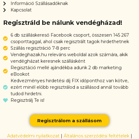
Információ Szállásadóknak
Kapcsolat
Regisztráld be nálunk vendégházad!
6 db szálláskereső Facebook csoport, összesen 145 267
csoporttaggal, ahol csak regisztrált tagok hirdethetnek
Szállás regisztráció 7-8 perc
Vendeghazak.hu releváns weboldal azok számára, akik
vendégházat keresnek szállásként
Regisztáció mellé ajándékba adunk 2 db marketing
eBookot
Kedvezményes hirdetési díj FIX időponthoz van kötve,
ezért minél előbb regisztrálod a szállásod annál tovább
tudod hirdetni.
Regisztrálj Te is!
Regisztrálom a szállásom
Adatvédelmi nyilatkozat
|
Általános szerződési feltételek
|