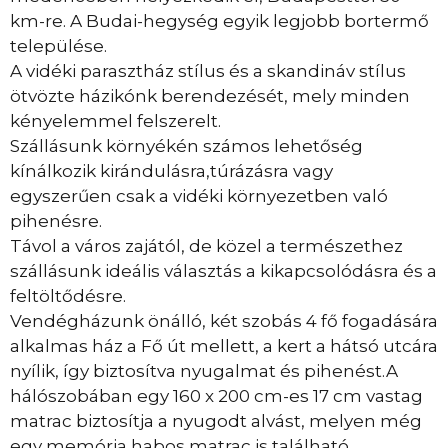
km-re. A Budai-hegység egyik legjobb bortermő
települése.
A vidéki parasztház stílus és a skandináv stílus
ötvözte házikónk berendezését, mely minden
kényelemmel felszerelt.
Szállásunk környékén számos lehetőség
kínálkozik kirándulásra,túrázásra vagy
egyszerűen csak a vidéki környezetben való
pihenésre.
Távol a város zajától, de közel a természethez
szállásunk ideális választás a kikapcsolódásra és a
feltöltődésre.
Vendégházunk önálló, két szobás 4 fő fogadására
alkalmas ház a Fő út mellett, a kert a hátsó utcára
nyílik, így biztosítva nyugalmat és pihenést.A
hálószobában egy 160 x 200 cm-es 17 cm vastag
matrac biztosítja a nyugodt alvást, melyen még
egy memória habos matrac is található.