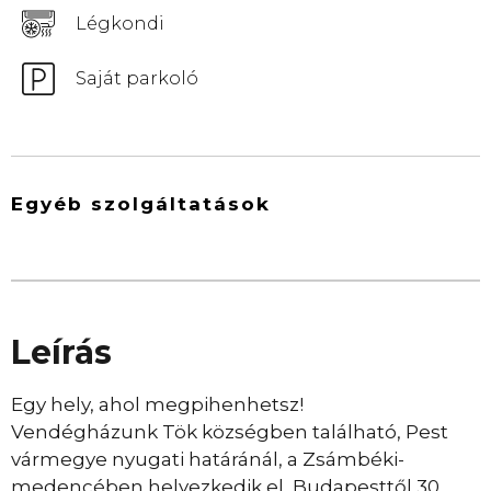
Légkondi
Saját parkoló
Egyéb szolgáltatások
Leírás
Egy hely, ahol megpihenhetsz!
Vendégházunk Tök községben található, Pest
vármegye nyugati határánál, a Zsámbéki-
medencében helyezkedik el, Budapesttől 30