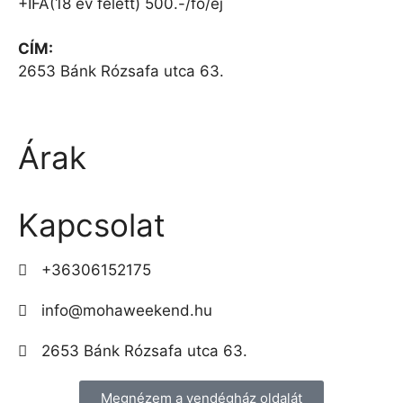
+IFA(18 év felett) 500.-/fő/éj
CÍM:
2653 Bánk Rózsafa utca 63.
Árak
Kapcsolat
+36306152175
info@mohaweekend.hu
2653 Bánk Rózsafa utca 63.
Megnézem a vendégház oldalát