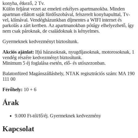
konyha, étkező, 2 Tv.
Külön feljárat vezet az emeleti erkélyes apartmanokba. Minden
apartman ellátott saját fürdőszobával, felszerelt konyhapulttal, Tv-
vel, klímával. Vendégházunkban díjmentes a WIFI internet és
parkolás a zárt kertben. Az apartmanokban pótágy elhelyezhető, így
nem csak pároknak, de családoknak is kényelmes.
Gyermeknek kedvezményt biztosítunk.
Akciós ajánlat:
Ifjú házasoknak, nyugdíjasoknak, motorosoknak, 1
vendég részére kedvezményt biztosítunk.
Minimum 5 éj foglalása esetén, elő- és utószezonban.
Balatonfüred Magánszálláshely, NTAK regisztrációs szám: MA 190
111 00
Férőhely:
10 + 6
Árak
9.000 Ft-tól/fő/éj. Gyermeknek kedvezmény
Kapcsolat