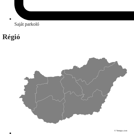
Saját parkoló
Régió
© Vemaps.com