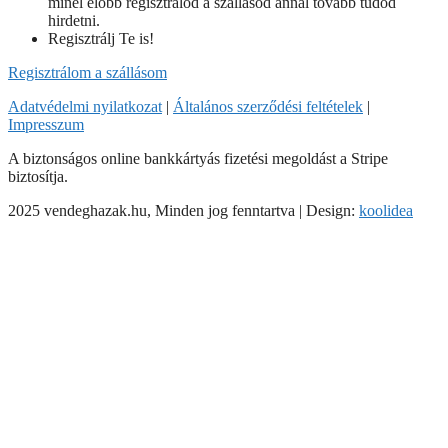
minél előbb regisztrálod a szállásod annál tovább tudod
hirdetni.
Regisztrálj Te is!
Regisztrálom a szállásom
Adatvédelmi nyilatkozat
|
Általános szerződési feltételek
|
Impresszum
A biztonságos online bankkártyás fizetési megoldást a Stripe
biztosítja.
2025 vendeghazak.hu, Minden jog fenntartva | Design:
koolidea