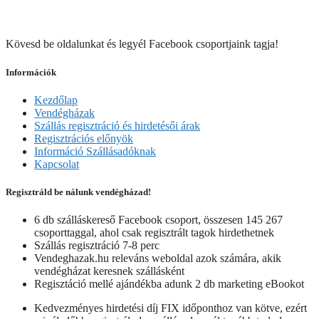
Kövesd be oldalunkat és legyél Facebook csoportjaink tagja!
Információk
Kezdőlap
Vendégházak
Szállás regisztráció és hirdetésői árak
Regisztrációs előnyök
Információ Szállásadóknak
Kapcsolat
Regisztráld be nálunk vendégházad!
6 db szálláskereső Facebook csoport, összesen 145 267
csoporttaggal, ahol csak regisztrált tagok hirdethetnek
Szállás regisztráció 7-8 perc
Vendeghazak.hu releváns weboldal azok számára, akik
vendégházat keresnek szállásként
Regisztáció mellé ajándékba adunk 2 db marketing eBookot
Kedvezményes hirdetési díj FIX időponthoz van kötve, ezért