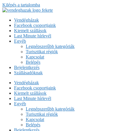
Kilépés a tartalomba
Vendégházak
Facebook csoportjaink
Kiemelt szállások
Last Minute hírlevél
Egyéb
Legnépszerűbb kategóriák
Turisztikai régiók
Kapcsolat
Belépés
Bejelentkezés
Szállásadóknak
Vendégházak
Facebook csoportjaink
Kiemelt szállások
Last Minute hírlevél
Egyéb
Legnépszerűbb kategóriák
Turisztikai régiók
Kapcsolat
Belépés
Bejelentkezés