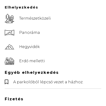
Elhelyezkedés
Természetközeli
Panoráma
Hegyvidék
Erdő melletti
Egyéb elhelyezkedés
A parkolóból lépcső vezet a házhoz.
Fizetés