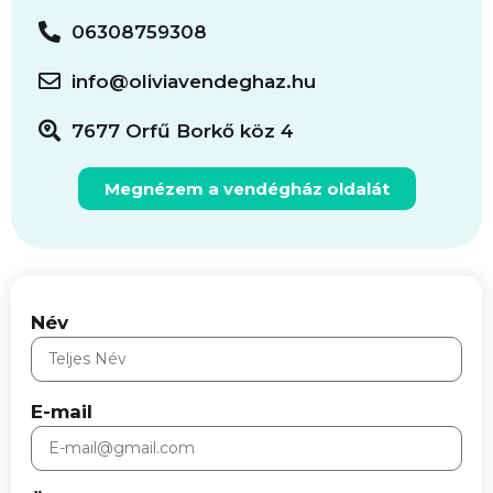
06308759308
info@oliviavendeghaz.hu
7677 Orfű Borkő köz 4
Megnézem a vendégház oldalát
Név
E-mail