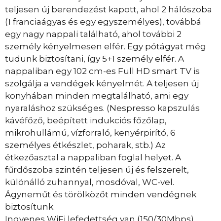
teljesen új berendezést kapott, ahol 2 hálószoba
(1 franciaágyas és egy egyszemélyes), továbbá
egy nagy nappali található, ahol további 2
személy kényelmesen elfér. Egy pótágyat még
tudunk biztosítani, így 5+1 személy elfér. A
nappaliban egy 102 cm-es Full HD smart TV is
szolgálja a vendégek kényelmét. A teljesen új
konyhában minden megtalálható, ami egy
nyaraláshoz szükséges. (Nespresso kapszulás
kávéfőző, beépített indukciós főzőlap,
mikrohullámú, vízforraló, kenyérpirító, 6
személyes étkészlet, poharak, stb.) Az
étkezőasztal a nappaliban foglal helyet. A
fűrdőszoba szintén teljesen új és felszerelt,
különálló zuhannyal, mosdóval, WC-vel.
Ágyneműt és törölközőt minden vendégnek
biztosítunk.
Ingyenes WiFi lefedettség van (150/30Mbps).