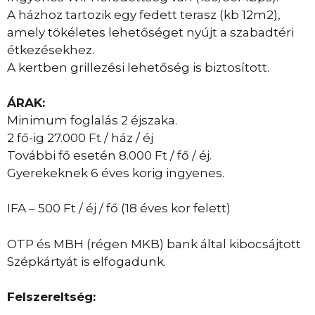
A házhoz tartozik egy fedett terasz (kb 12m2),
amely tökéletes lehetőséget nyújt a szabadtéri
étkezésekhez.
A kertben grillezési lehetőség is biztosított.
ÁRAK:
Minimum foglalás 2 éjszaka.
2 fő-ig 27.000 Ft / ház / éj
További fő esetén 8.000 Ft / fő / éj.
Gyerekeknek 6 éves korig ingyenes.
IFA – 500 Ft / éj / fő (18 éves kor felett)
OTP és MBH (régen MKB) bank által kibocsájtott
Szépkártyát is elfogadunk.
Felszereltség: