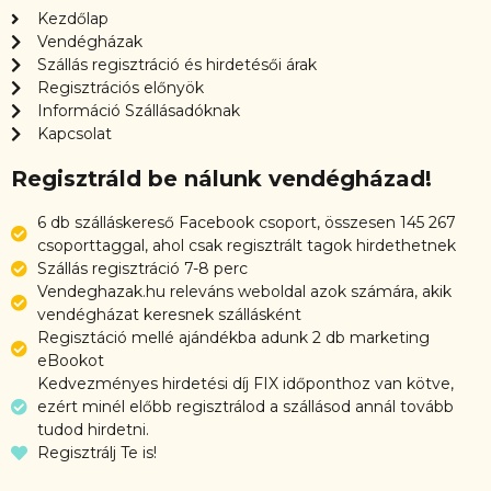
Kezdőlap
Vendégházak
Szállás regisztráció és hirdetésői árak
Regisztrációs előnyök
Információ Szállásadóknak
Kapcsolat
Regisztráld be nálunk vendégházad!
6 db szálláskereső Facebook csoport, összesen 145 267
csoporttaggal, ahol csak regisztrált tagok hirdethetnek
Szállás regisztráció 7-8 perc
Vendeghazak.hu releváns weboldal azok számára, akik
vendégházat keresnek szállásként
Regisztáció mellé ajándékba adunk 2 db marketing
eBookot
Kedvezményes hirdetési díj FIX időponthoz van kötve,
ezért minél előbb regisztrálod a szállásod annál tovább
tudod hirdetni.
Regisztrálj Te is!