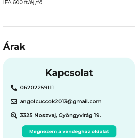
IFA 600 ft/éj /fő
Árak
Kapcsolat
06202259111
angolcuccok2013@gmail.com
3325 Noszvaj, Gyöngyvirág 19.
Megnézem a vendégház oldalát