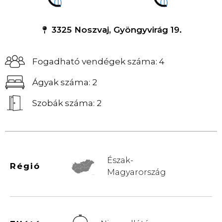
3325 Noszvaj, Gyöngyvirág 19.
Fogadható vendégek száma: 4
Ágyak száma: 2
Szobák száma: 2
Észak-
Régió
Magyarország
© Vemaps.com