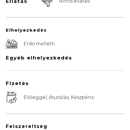
Ellátás
Nincs ellátás
Elhelyezkedés
Erdő melletti
Egyéb elhelyezkedés
Fizetés
Előleggel, Átutalás, Készpénz
Felszereltség