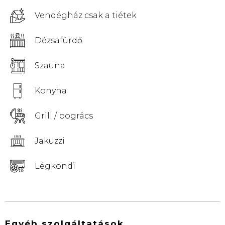
Vendégház csak a tiétek
Dézsafürdő
Szauna
Konyha
Grill / bogrács
Jakuzzi
Légkondi
Egyéb szolgáltatások