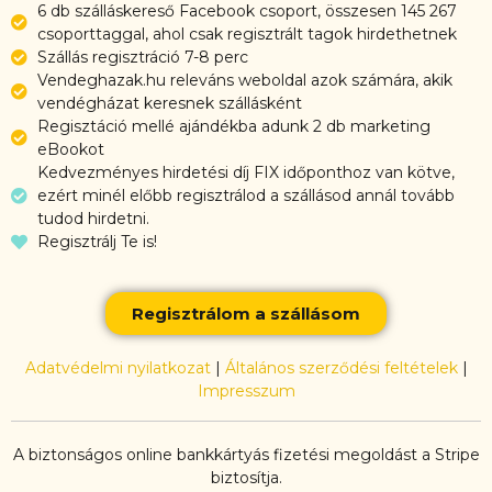
6 db szálláskereső Facebook csoport, összesen 145 267
csoporttaggal, ahol csak regisztrált tagok hirdethetnek
Szállás regisztráció 7-8 perc
Vendeghazak.hu releváns weboldal azok számára, akik
vendégházat keresnek szállásként
Regisztáció mellé ajándékba adunk 2 db marketing
eBookot
Kedvezményes hirdetési díj FIX időponthoz van kötve,
ezért minél előbb regisztrálod a szállásod annál tovább
tudod hirdetni.
Regisztrálj Te is!
Regisztrálom a szállásom
Adatvédelmi nyilatkozat
|
Általános szerződési feltételek
|
Impresszum
A biztonságos online bankkártyás fizetési megoldást a Stripe
biztosítja.