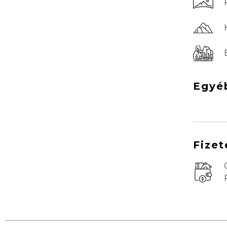
Egyé
Fizet