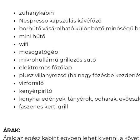
zuhanykabin
Nespresso kapszulás kávéfőző
borhűtő vásárolható különböző minőségű b
mini hűtő
wifi
mosogatógép
mikrohullámú grillezős sütő
elektromos főzőlap
plusz villanyrezsó (ha nagy főzésbe kezdenét
vízforraló
kenyérpirító
konyhai edények, tányérok, poharak, evőeszkö
faszenes kerti grill
ÁRAK:
Árak: az egész kabint egyben lehet kivenni, a köve