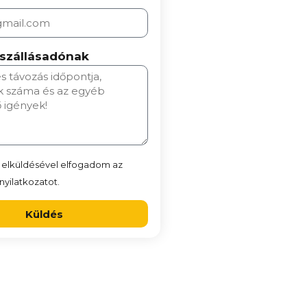
 szállásadónak
 elküldésével elfogadom az
yilatkozatot.
Küldés