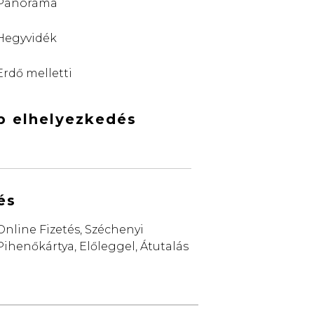
Panoráma
Hegyvidék
Erdő melletti
b elhelyezkedés
és
Online Fizetés, Széchenyi
Pihenőkártya, Előleggel, Átutalás