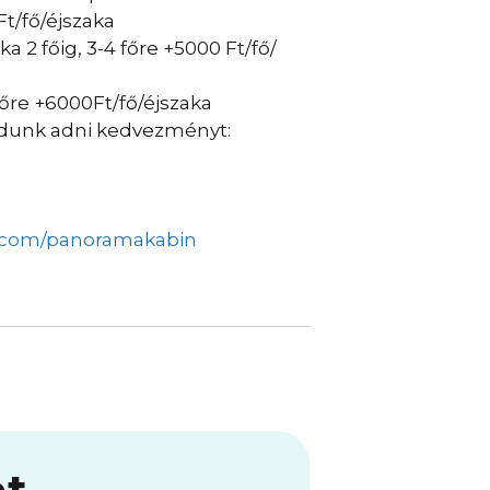
Ft/fő/éjszaka
 2 főig, 3-4 főre +5000 Ft/fő/
főre +6000Ft/fő/éjszaka
tudunk adni kedvezményt:
k.com/panoramakabin