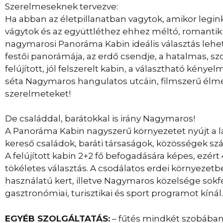
Szerelmeseknek tervezve:
Ha abban az életpillanatban vagytok, amikor legi
vágytok és az együttléthez ehhez méltó, romantik
nagymarosi Panoráma Kabin ideális választás lehet
festői panorámája, az erdő csendje, a hatalmas, sz
felújított, jól felszerelt kabin, a választható kénye
séta Nagymaros hangulatos utcáin, filmszerű él
szerelmeteket!
De családdal, barátokkal is irány Nagymaros!
A Panoráma Kabin nagyszerű környezetet nyújt a la
kereső családok, baráti társaságok, közösségek sz
A felújított kabin 2+2 fő befogadására képes, ezért
tökéletes választás. A csodálatos erdei környezetb
használatú kert, illetve Nagymaros közelsége sokféle
gasztronómiai, turisztikai és sport programot kínál.
EGYÉB SZOLGÁLTATÁS:
– fűtés mindkét szobába