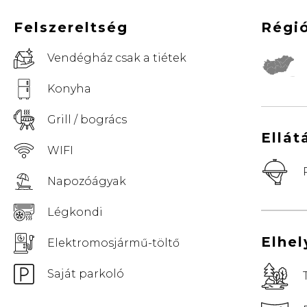
Felszereltség
Régi
Vendégház csak a tiétek
© Vemaps.com
Konyha
Grill / bogrács
Ellát
WIFI
Napozóágyak
Légkondi
Elhe
Elektromosjármű-töltő
Saját parkoló