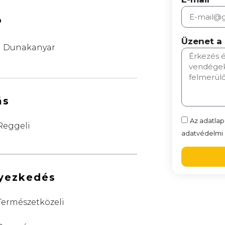
ó
Üzenet a
Dunakanyar
ás
Az adatlap
Reggeli
adatvédelmi n
lyezkedés
Természetközeli