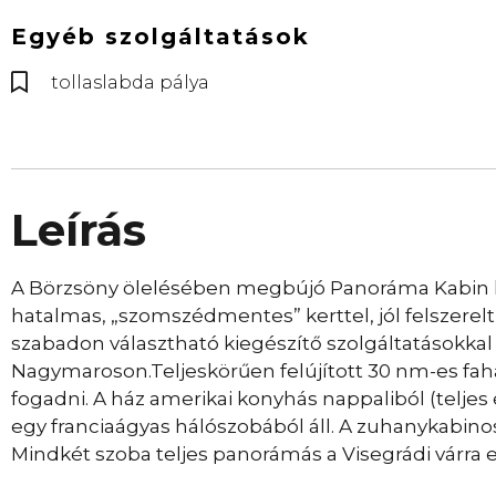
Egyéb szolgáltatások
tollaslabda pálya
Leírás
A Börzsöny ölelésében megbújó Panoráma Kabin kl
hatalmas, „szomszédmentes” kerttel, jól felszerel
szabadon választható kiegészítő szolgáltatásokkal 
Nagymaroson.Teljeskörűen felújított 30 nm-es fah
fogadni. A ház amerikai konyhás nappaliból (teljes
egy franciaágyas hálószobából áll. A zuhanykabinos
Mindkét szoba teljes panorámás a Visegrádi várra e