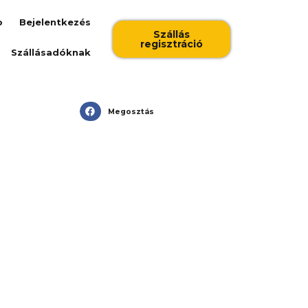
b
Bejelentkezés
Szállás
regisztráció
Szállásadóknak
Megosztás