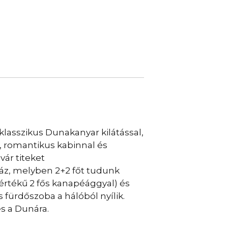
asszikus Dunakanyar kilátással,
t, romantikus kabinnal és
vár titeket
áz, melyben 2+2 főt tudunk
 értékű 2 fős kanapéággyal) és
 fürdőszoba a hálóból nyílik.
s a Dunára.