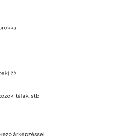
orokkal
ek) 🙂
zök, tálak, stb.
tkező árképzéssel: