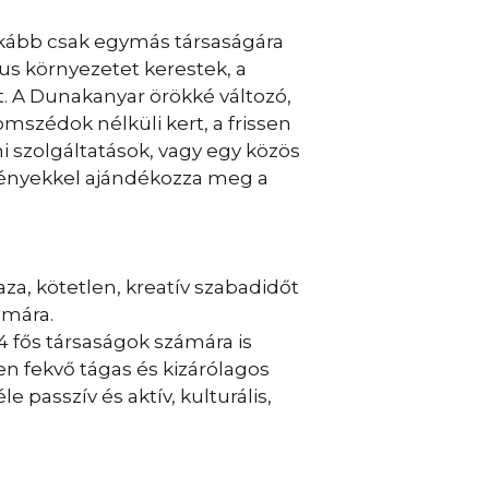
nkább csak egymás társaságára
us környezetet kerestek, a
. A Dunakanyar örökké változó,
omszédok nélküli kert, a frissen
lmi szolgáltatások, vagy egy közös
ményekkel ajándékozza meg a
za, kötetlen, kreatív szabadidőt
ámára.
 4 fős társaságok számára is
en fekvő tágas és kizárólagos
 passzív és aktív, kulturális,
n