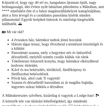
Képzeld el, hogy egy 40 m²-es, hangulatos újonnan épült, nagy
belmagasságú, idei évben nyilt faházban pihenhetsz a Mátrában, ami
**** minősítést érte el a falusi magánszálláshelyek kategóriájában,
ahol a friss levegő és a csodálatos panoráma kísérik minden
pillanatodat! Egyedi beépített bútorok és minőségi kiegészítők
találhatók. 🌄
🏡 Mi vár rád?
4 évszakos ház, bármikor tudtok jönni hozzánk
Három tágas terasz, hogy élvezhesd a természet közelségét és
a kilátást
Panorámás szauna, mely a hegyekre néz és fatüzelésű
dézsafürdő, melyből szintén csodás kilátás vár rátok
Tökéletesen felszerelt konyha, hogy bármikor elkészíthesd
kedvenc ételeidet.
Kávé és tea bekészítés, törölköző, fürdőköpeny és
fürdőszobai bekészítések
Privát ház, ahol csak Ti vagytok!
Szauna és dézsafürdő használata az ár magába foglalja,
ingyenes száraz bükkfa a dézsához
A Mátrakeresztes szívében, kizárólag ti vagytok a Lodge-ban! 🏞
A környék tele van túrázási lehetőségekkel, így mindenki