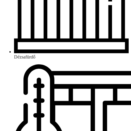
Dézsafürdő