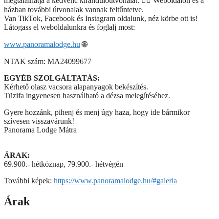
megtalálhatja a kedvenc kirándulóútvonalát. 🚶‍♂️ Weboldalon és a
házban további útvonalak vannak feltűntetve.
Van TikTok, Facebook és Instagram oldalunk, néz körbe ott is!
Látogass el weboldalunkra és foglalj most:
www.panoramalodge.hu
🌐
NTAK szám: MA24099677
EGYÉB SZOLGÁLTATÁS:
Kérhető olasz vacsora alapanyagok bekészítés.
Tüzifa ingyenesen használható a dézsa melegítéséhez.
Gyere hozzánk, pihenj és menj úgy haza, hogy ide bármikor
szívesen visszavárunk!
Panorama Lodge Mátra
ÁRAK:
69.900.- hétköznap, 79.900.- hétvégén
További képek:
https://www.panoramalodge.hu/#galeria
Árak