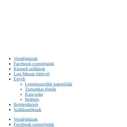
Vendégházak
Facebook csoportjaink
Kiemelt szállások
Last Minute hírlevél
Egyéb
Legnépszerűbb kategóriák
Turisztikai régiók
Kapcsolat
Belépés
Bejelentkezés
Szállásadóknak
Vendégházak
Facebook csoportjaink