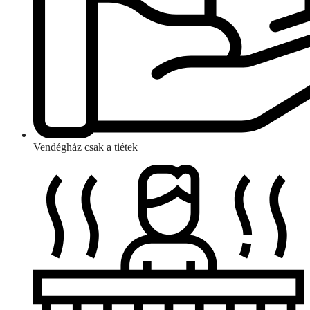
Vendégház csak a tiétek