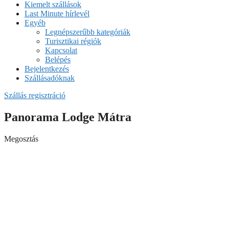
Kiemelt szállások
Last Minute hírlevél
Egyéb
Legnépszerűbb kategóriák
Turisztikai régiók
Kapcsolat
Belépés
Bejelentkezés
Szállásadóknak
Szállás regisztráció
Panorama Lodge Mátra
Megosztás