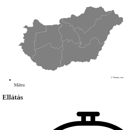
© Vemaps.com
Mátra
Ellátás