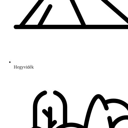
Hegyvidék