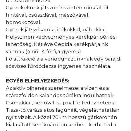
biztosítunk hozzá.
Gyerekeknek játszótér szintén rönkfából
hintával, csúszdával, mászókával,
homokozóval.
Gyerek játszósarok játékokkal, bábokkal.
Helyszínen kedvezményes kerékpár bérlési
lehetőség. Két éve Gepida kerékpárjaink
vannak (4 női, 4 férfi,4 gyerek)
Fő attrakciója a vendégházunknak egy parajdi
sósvizes fürdődézsa ingyenes hasznélata.
EGYÉB ELHELYEZKEDÉS:
Az aktív pihenés szerelmesei a vízen és a
szárazföldön kalandos túrákra indulhatnak.
Csónakkal, kenuval, suppal felfedezheted a
Tisza-tó varázslatos lagúnáit, végeláthatatlan
nyílt vizeit. A közel 70km hosszú gátkoronán
kialakított kerékpárúton körbetekerheted a