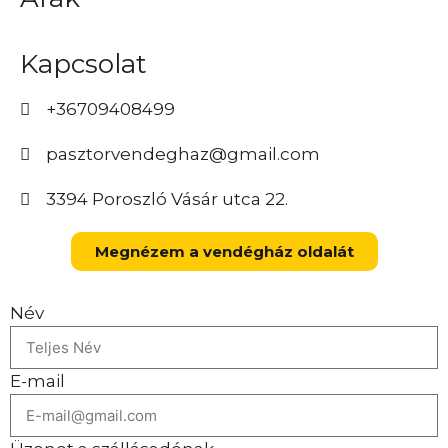
Kapcsolat
+36709408499
pasztorvendeghaz@gmail.com
3394 Poroszló Vásár utca 22.
Megnézem a vendégház oldalát
Név
E-mail