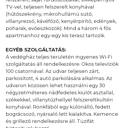
TV-vel, teljesen felszerelt konyhával
(hűtőszekrény, mikrohullámú sütő,
villanyrezsó, kávéfőző, kenyérpirító, edények,
poharak, evőeszközök). Mind a három 4 fős
apartmanhoz egy-egy kis terasz tartozik.
EGYÉB SZOLGÁLTATÁS:
A vedégház teljes területén ingyenes Wi-Fi
szolgáltatás áll rendelkezésre. Okos televíziók
100 csatornával. Az udvar teljesen zárt,
parkosított, 4 autó parkolására alkalmas. Az
udvaron közösen lehet használni egy 30
négyzetméteres nádfedeles kiülőt asztallal,
székekkel, villanytűzhellyel felszereltkültéri
konyhával. Rönkfából egy különálló, fedett
bográcsozó, nyársaló lett kialakítva. Kemence
és grillező rendelkezésre áll. Tüzifát