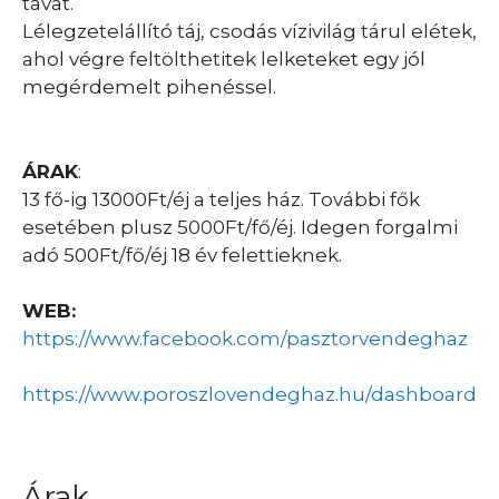
tavat.
Lélegzetelállító táj, csodás vízivilág tárul elétek,
ahol végre feltölthetitek lelketeket egy jól
megérdemelt pihenéssel.
ÁRAK
:
13 fő-ig 13000Ft/éj a teljes ház. További fők
esetében plusz 5000Ft/fő/éj. Idegen forgalmi
adó 500Ft/fő/éj 18 év felettieknek.
WEB:
https://www.facebook.com/pasztorvendeghaz
https://www.poroszlovendeghaz.hu/dashboard
Árak