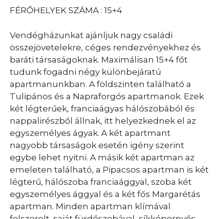
FÉRŐHELYEK SZÁMA : 15+4
Vendégházunkat ajánljuk nagy családi
összejövetelekre, céges rendezvényekhez és
baráti társaságoknak. Maximálisan 15+4 főt
tudunk fogadni négy különbejáratú
apartmanunkban. A földszinten található a
Tulipános és a Napraforgós apartmanok. Ezek
két légterűek, franciaágyas hálószobából és
nappalirészből állnak, itt helyezkednek el az
egyszemélyes ágyak. A két apartmant
nagyobb társaságok esetén igény szerint
egybe lehet nyitni. A másik két apartman az
emeleten található, a Pipacsos apartman is két
légterű, hálószoba franciaággyal, szoba két
egyszemélyes ággyal és a két fős Margarétás
apartman. Minden apartman klímával
felszerelt, saját fürdőszobával, síkképernyős